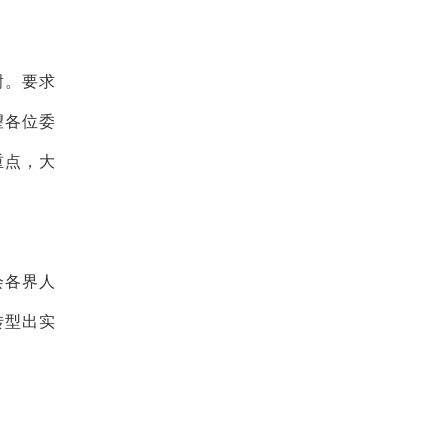
谢。要求
望各位委
重点，大
会各界人
转型出实