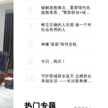
领企业不断发展创新 助推构
建医美产业良性生态圈
6
破解急救痛点，重塑现代化
急救体系，“警医联动+绿波
通行”：长沙急救系统化提速
7
树立正确的人生观 做一个对
社会有用的人
8
神像“装脏”有何玄机
9
今日，阅兵！
10
守护星城碧水蓝天 点燃群众
幸福生活 ——长沙新奥燃气
服务经济社会发展纪实
热门专题