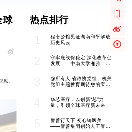
热点排行
全球
1
程潜公馆见证湖南和平解放
历史风云
2
守牢底线保稳定 深化改革促
发展——中南大学湘雅二医
院2024年工作综述
3
@所有人 省政协党组、机关
视察。
党组主题教育期待您的宝贵
意见和建议
4
华芯医疗：以创新“芯”力
量，引领全球医疗新未来
5
智善行天下 初心铸医美
——智善集团创始人王智带