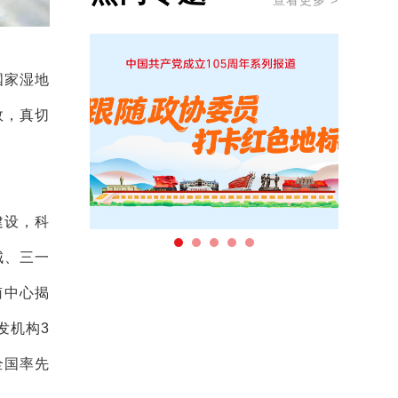
查看更多 >
国家湿地
效，真切
建设，科
城、三一
南中心揭
发机构3
全国率先