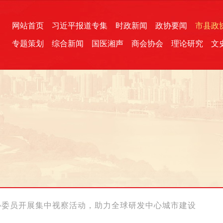
网站首页
习近平报道专集
时政新闻
政协要闻
市县政
专题策划
综合新闻
国医湘声
商会协会
理论研究
文
统一战线
芙蓉文苑
融媒影音
2026全国两会
各地政协
“四同四立”主题活动
三湘生态
产学研
国学经典
协委员开展集中视察活动，助力全球研发中心城市建设