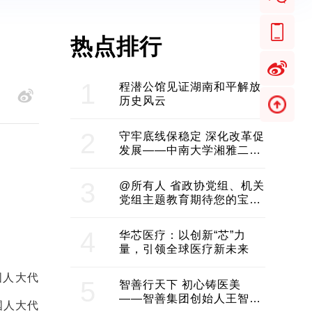
热点排行
1
程潜公馆见证湖南和平解放
历史风云
2
守牢底线保稳定 深化改革促
发展——中南大学湘雅二医
院2024年工作综述
3
@所有人 省政协党组、机关
党组主题教育期待您的宝贵
意见和建议
4
华芯医疗：以创新“芯”力
量，引领全球医疗新未来
国人大代
5
智善行天下 初心铸医美
——智善集团创始人王智带
国人大代