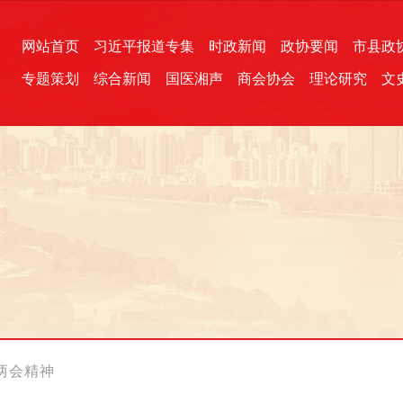
网站首页
习近平报道专集
时政新闻
政协要闻
市县政
专题策划
综合新闻
国医湘声
商会协会
理论研究
文
统一战线
芙蓉文苑
融媒影音
2026全国两会
各地政协
“四同四立”主题活动
三湘生态
产学研
国学经典
两会精神