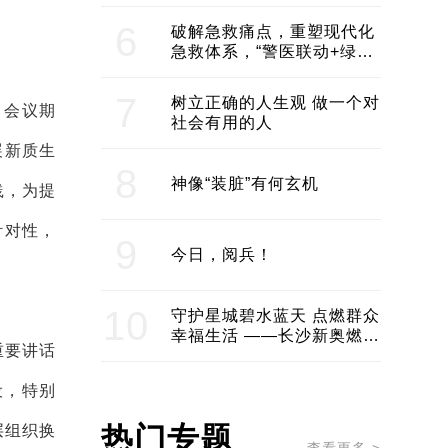
领企业不断发展创新 助推构
建医美产业良性生态圈
6
破解急救痛点，重塑现代化
急救体系，“警医联动+绿波
通行”：长沙急救系统化提速
7
树立正确的人生观 做一个对
。会议期
社会有用的人
展新质生
8
神像“装脏”有何玄机
践，为提
针对性，
9
今日，阅兵！
10
守护星城碧水蓝天 点燃群众
幸福生活 ——长沙新奥燃气
重要讲话
服务经济社会发展纪实
设，特别
热门专题
层组织换