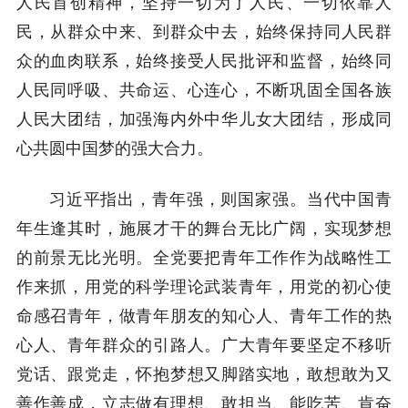
人民首创精神，坚持一切为了人民、一切依靠人
民，从群众中来、到群众中去，始终保持同人民群
众的血肉联系，始终接受人民批评和监督，始终同
人民同呼吸、共命运、心连心，不断巩固全国各族
人民大团结，加强海内外中华儿女大团结，形成同
心共圆中国梦的强大合力。
习近平指出，青年强，则国家强。当代中国青
年生逢其时，施展才干的舞台无比广阔，实现梦想
的前景无比光明。全党要把青年工作作为战略性工
作来抓，用党的科学理论武装青年，用党的初心使
命感召青年，做青年朋友的知心人、青年工作的热
心人、青年群众的引路人。广大青年要坚定不移听
党话、跟党走，怀抱梦想又脚踏实地，敢想敢为又
善作善成，立志做有理想、敢担当、能吃苦、肯奋