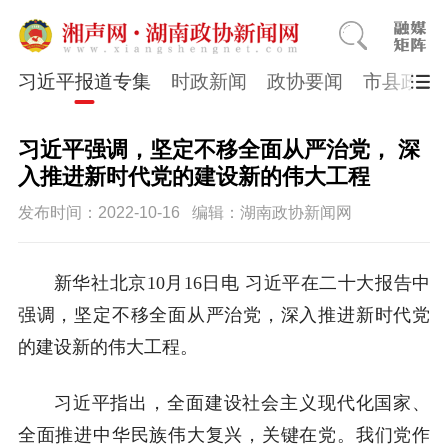
习近平报道专集
时政新闻
政协要闻
市县政协
习近平强调，坚定不移全面从严治党， 深
入推进新时代党的建设新的伟大工程
发布时间：2022-10-16
编辑：湖南政协新闻网
新华社北京10月16日电 习近平在二十大报告中
强调，坚定不移全面从严治党，深入推进新时代党
的建设新的伟大工程。
习近平指出，全面建设社会主义现代化国家、
全面推进中华民族伟大复兴，关键在党。我们党作