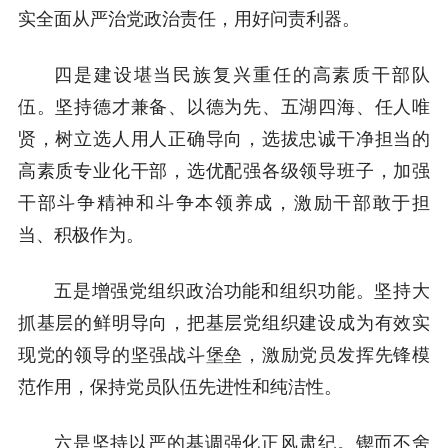
实全面从严治党政治责任，用好问责利器。
四是建设堪当民族复兴重任的高素质干部队
伍。坚持德才兼备、以德为先、五湖四海、任人唯
贤，树立选人用人正确导向，选拔忠诚干净担当的
高素质专业化干部，选优配强各级领导班子，加强
干部斗争精神和斗争本领养成，激励干部敢于担
当、积极作为。
五是增强党组织政治功能和组织功能。坚持大
抓基层的鲜明导向，把基层党组织建设成为有效实
现党的领导的坚强战斗堡垒，激励党员发挥先锋模
范作用，保持党员队伍先进性和纯洁性。
六是坚持以严的基调强化正风肃纪。锲而不舍