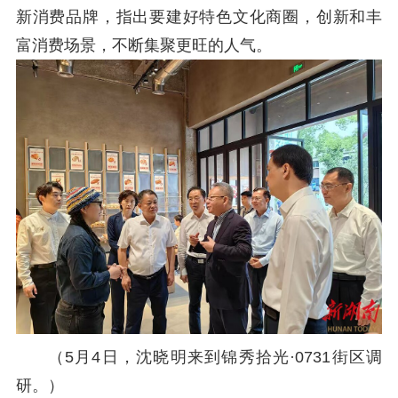
新消费品牌，指出要
建
好特色文化商圈，
创新和丰
富消费场景，
不断
集
聚
更旺的
人气。
（5月4日，沈晓明来到锦秀拾光·0731街区调
研。）