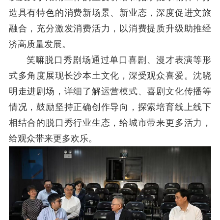
造
具
有
特色的消费新场景、新业态，
深度促进文旅
融合，
充分激发消费活力，
以消费提质升级助推经
济高质量发展。
笑嘛脱口秀剧场通过单口喜剧、漫才表演等形
式多角度展现长沙本土文化，深受观众喜爱。沈晓
明
走进
剧场
，详细了解运营模式、喜剧文化传播等
情况，鼓励坚持正确
创作导向，探索培育线上线下
相结合的脱口秀行业生态，给城市带来更多活力，
给观众带来更多
欢乐
。