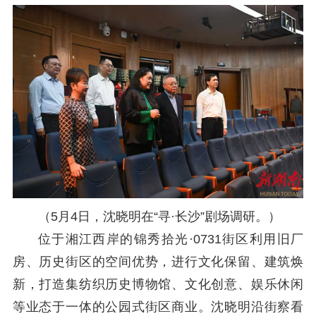
（5月4日，沈晓明在“寻·长沙”剧场调研。）
位于湘江西岸的锦秀拾光
·0731街区利用旧厂
房、历史街区的空间优势，进行文化保留、建筑焕
新，打造集纺织历史博物馆、文化创意、娱乐休闲
等业态于一体的公园式街区商业。沈晓明沿街察看