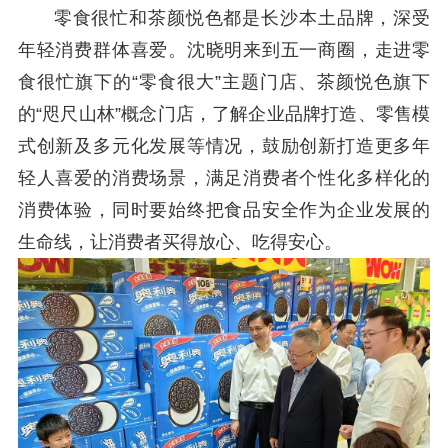
零食很忙和茶颜悦色都是长沙本土品牌，深受
年轻消费群体喜爱。沈晓明
来到五一商圈，
走进
零
食很忙旗下的
“
零食很大
”
主题门店
、茶颜悦色
旗下
的
“咫尺山林”概念
门
店，了解企业品牌打造、零售模
式创新及多元化发展等情况，鼓励创新打造更多年
轻人喜爱的消费场景，满足
消费者
个性化多样化的
消费体验，同时要
始终
把食品安全
作为
企业发展的
生命线，让消费者买得放心、吃得安心。