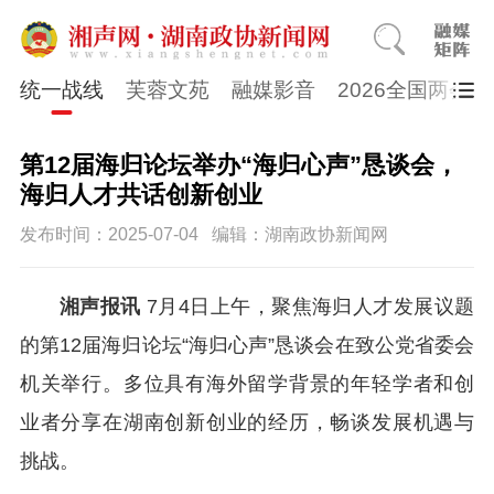
统一战线
芙蓉文苑
融媒影音
2026全国两会
第12届海归论坛举办“海归心声”恳谈会，
海归人才共话创新创业
发布时间：2025-07-04
编辑：湖南政协新闻网
湘声报讯
7月4日上午，聚焦海归人才发展议
题
的第
12
届海
归论
坛
“海归心声”恳谈会在致公党省委会
机关举行。多位具有海外留学背景的年轻学者和创
业者分享在
湖
南创新创业的经历，畅谈发展机遇与
挑战。