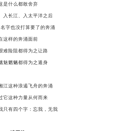
这是什么都敢舍弃
、入长江、入太平洋之后
的名字也没打算要了的奔涌
在这样的奔涌面前
艰难险阻都得为之让路
魑魅魍魉都得为之遁身
湘江这种浪遏飞舟的奔涌
过它这种力量从何而来
我只有四个字：忘我，无我