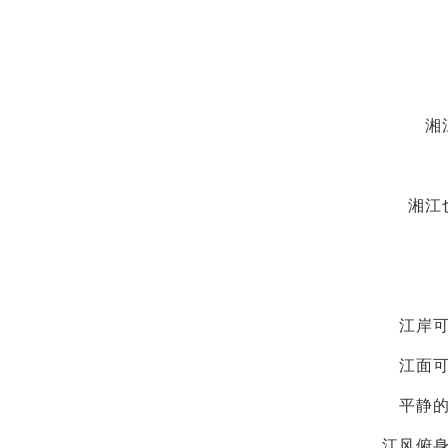
湘
湘江
江岸
江面
平静
江风俯