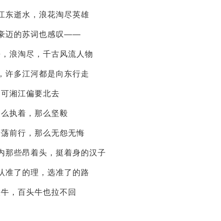
江东逝水，浪花淘尽英雄
豪迈的苏词也感叹——
去，浪淘尽，千古风流人物
，许多江河都是向东行走
可湘江偏要北去
那么执着，那么坚毅
浩荡前行，那么无怨无悔
内那些昂着头，挺着身的汉子
认准了的理，选准了的路
头牛，百头牛也拉不回