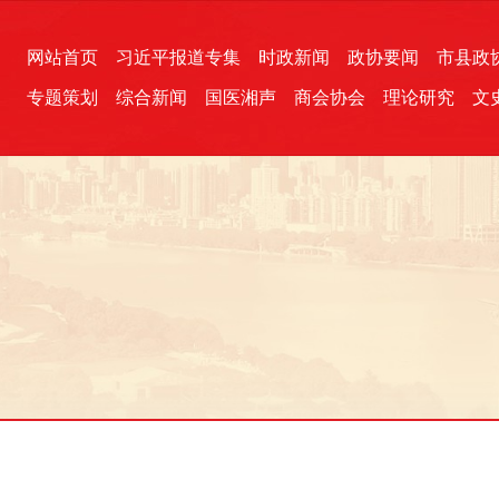
网站首页
习近平报道专集
时政新闻
政协要闻
市县政
专题策划
综合新闻
国医湘声
商会协会
理论研究
文
统一战线
芙蓉文苑
融媒影音
2026全国两会
各地政协
“四同四立”主题活动
三湘生态
产学研
国学经典