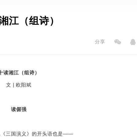
湘江（组诗）
分享
十读湘江（组诗）
文 | 欧阳斌
读倔强
说《三国演义》的开头语也是——