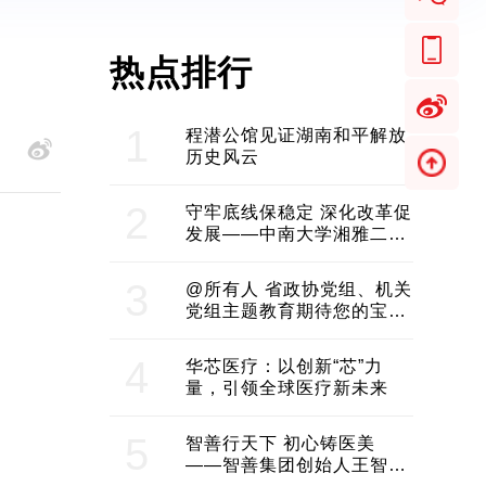
热点排行
1
程潜公馆见证湖南和平解放
历史风云
2
守牢底线保稳定 深化改革促
发展——中南大学湘雅二医
院2024年工作综述
3
@所有人 省政协党组、机关
党组主题教育期待您的宝贵
意见和建议
4
华芯医疗：以创新“芯”力
量，引领全球医疗新未来
5
智善行天下 初心铸医美
——智善集团创始人王智带