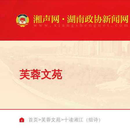
芙蓉文苑
首页
>
芙蓉文苑
>
十读湘江（组诗）