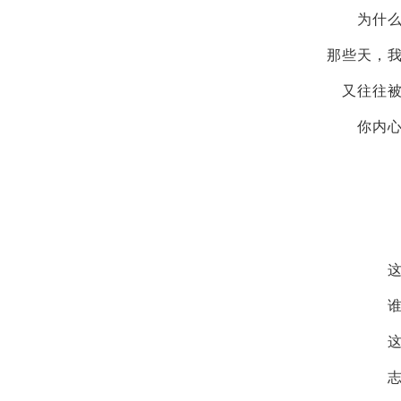
为什
那些天，
又往往
你内