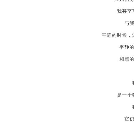
我甚至
与
平静的时候，
平静
和煦
是一个
它