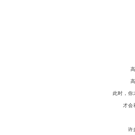
此时，你
才会
许