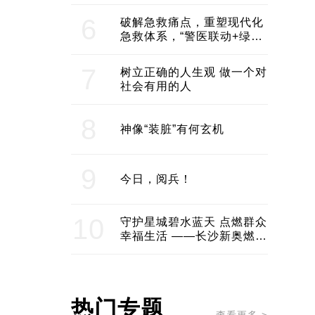
领企业不断发展创新 助推构
建医美产业良性生态圈
6
破解急救痛点，重塑现代化
急救体系，“警医联动+绿波
通行”：长沙急救系统化提速
7
树立正确的人生观 做一个对
社会有用的人
8
神像“装脏”有何玄机
9
今日，阅兵！
10
守护星城碧水蓝天 点燃群众
幸福生活 ——长沙新奥燃气
服务经济社会发展纪实
热门专题