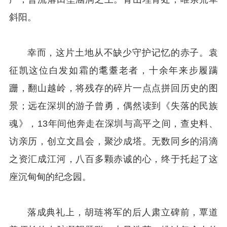
斜阳。
幸而，这片土地从不缺少守护记忆的赤子。袁
征凯这位白发如霜的耄耋老者，十余年来步履蹒
跚，翻山越岭，将残存的碎片一点点拼回历史的图
景；远在深圳的游子曾勇，偶然读到《失落的民族
魂》，13年间他奔走在深圳与高平之间，查史料、
访亲历，创立文昌会，聚沙成塔。无数同乡的涓滴
之资汇成江河，八百多颗赤诚的心，终于托起了这
座沉甸甸的纪念园。
落成典礼上，胡琏将军的后人肃立碑前，覃道