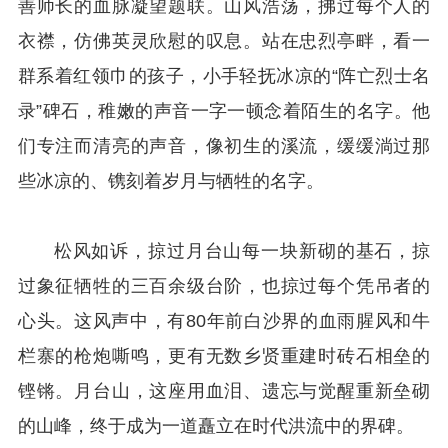
善师长的血脉凝望题联。山风浩荡，拂过每个人的
衣襟，仿佛英灵欣慰的叹息。站在忠烈亭畔，看一
群系着红领巾的孩子，小手轻抚冰凉的“阵亡烈士名
录”碑石，稚嫩的声音一字一顿念着陌生的名字。他
们专注而清亮的声音，像初生的溪流，缓缓淌过那
些冰凉的、镌刻着岁月与牺牲的名字。
松风如诉，掠过月台山每一块新砌的基石，掠
过象征牺牲的三百余级台阶，也掠过每个凭吊者的
心头。这风声中，有80年前白沙界的血雨腥风和牛
栏寨的枪炮嘶鸣，更有无数乡贤重建时砖石相垒的
铿锵。月台山，这座用血泪、遗忘与觉醒重新垒砌
的山峰，终于成为一道矗立在时代洪流中的界碑。