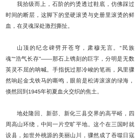
我拾级而上，石阶的灼烫透过鞋底，仿佛踩过
时间的断层，这脚下的坚硬滚烫与史册里滚烫的鲜
血，在灵魂深处激烈撕扯。
山顶的纪念碑劈开苍穹，肃穆无言。“民族
魂”“浩气长存”——那石上镌刻的巨字，分明是无数
英灵不屈的呐喊。手指抚过那冷峻的笔画，风里骤
然响起金戈铁马的嘶鸣，眼前是松涛滚滚的绿海，
倏然回到1945年初夏血火交织的焦土。
地处隆回、新邵、新化三县交界的高平峪，四
周高山环绕，中间一片空旷平地。这个在三国时就
设县，如世外桃源的美丽山川，骤然成了吞噬日寇