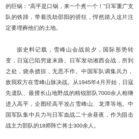
的巨锅：“高平是口锅，来一个煮一个！”日军重广支
队的铁蹄，带着洗劫邵阳的骄狂，悍然踏入这片注
定要埋葬他们的土地。
据史料记载，雪峰山会战前夕，国际形势转
变，日寇已陷穷途末路。日军发动湘西会战，所到
之处，烧杀掳掠，无恶不作。中国军队调集兵力，
敌我双方在雪峰山脉决战。从1945年4月开始，日寇
先遣队、最擅长山地野战的精锐部队7000余人相继
进入高平，企图经高平攻占雪峰山、龙潭等地。中
国军队集中兵力与日军血战二十余昼夜，作为阻击
战主力部队的18师阵亡将士300余人。