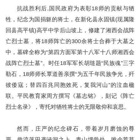
抗战胜利后,国民政府为表彰18师的贡献与牺
牲，纪念为国捐躯的将士，在新化县永固镇(现属隆
回县高平镇)高平中学后山坡上，修建了湘西会战阵
亡烈士墓，将18师阵亡的300余将士合葬于大墓之
中，墓碑全称为“第四方面军第十八军十八师湘西会
战阵亡烈士墓”。时任18军军长胡琏题“民族魂”三字
勒石，18师师长覃道善亲撰“为五千年民族争光，歼
彼倭寇；替四百兆同胞效死，复我河山”的泣血楹
联。平民教育家周方撰写《墓志铭》，刻记《阵亡
烈士名录》，寄托对牺牲将士的无限敬仰和哀思。
然而，庄严的纪念碑石，带着岁月磨蚀的尊
严，曾流落田垄涵洞之上。青山埋骨处，唯余荒草