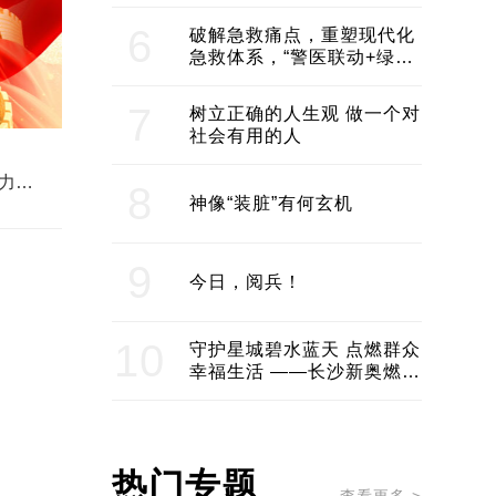
领企业不断发展创新 助推构
建医美产业良性生态圈
6
破解急救痛点，重塑现代化
急救体系，“警医联动+绿波
通行”：长沙急救系统化提速
7
树立正确的人生观 做一个对
社会有用的人
力量
8
十周
神像“装脏”有何玄机
9
今日，阅兵！
10
守护星城碧水蓝天 点燃群众
幸福生活 ——长沙新奥燃气
服务经济社会发展纪实
热门专题