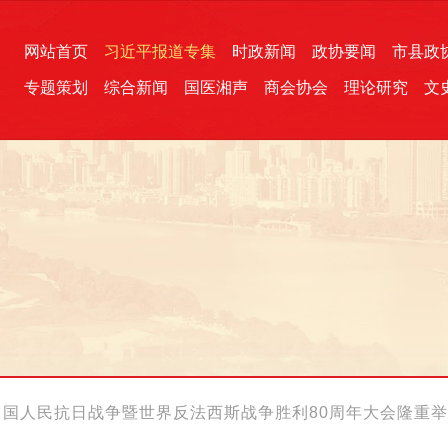
网站首页
习近平报道专集
时政新闻
政协要闻
市县政
专题策划
综合新闻
国医湘声
商会协会
理论研究
文
统一战线
芙蓉文苑
融媒影音
2026全国两会
各地政协
“四同四立”主题活动
三湘生态
产学研
国学经典
中国人民抗日战争暨世界反法西斯战争胜利80周年大会隆重举