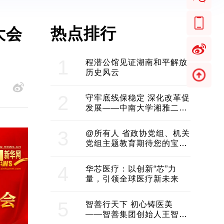
热点排行
大会
1
程潜公馆见证湖南和平解放
历史风云
2
守牢底线保稳定 深化改革促
发展——中南大学湘雅二医
院2024年工作综述
3
@所有人 省政协党组、机关
党组主题教育期待您的宝贵
意见和建议
4
华芯医疗：以创新“芯”力
量，引领全球医疗新未来
5
智善行天下 初心铸医美
——智善集团创始人王智带