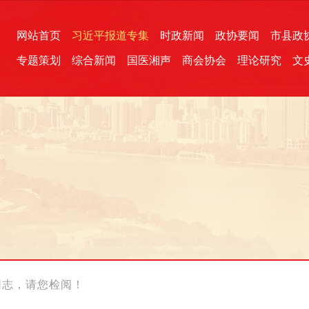
网站首页
习近平报道专集
时政新闻
政协要闻
市县政
专题策划
综合新闻
国医湘声
商会协会
理论研究
文
统一战线
芙蓉文苑
融媒影音
2026全国两会
各地政协
“四同四立”主题活动
三湘生态
产学研
国学经典
同志，请您检阅！