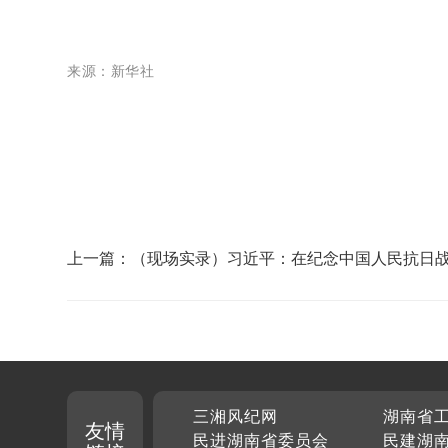
来源：新华社
上一篇：（现场实录）习近平：在纪念中国人民抗日
世界反法西斯战争胜利80周年大会上的讲话
三湘风纪网
湖南省
友情
民进湖南省委员会
民建湖