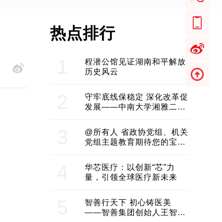
热点排行
1
程潜公馆见证湖南和平解放
历史风云
2
守牢底线保稳定 深化改革促
发展——中南大学湘雅二医
院2024年工作综述
3
@所有人 省政协党组、机关
党组主题教育期待您的宝贵
意见和建议
4
华芯医疗：以创新“芯”力
量，引领全球医疗新未来
5
智善行天下 初心铸医美
——智善集团创始人王智带