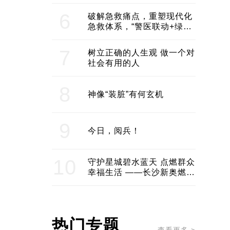
领企业不断发展创新 助推构
建医美产业良性生态圈
6
破解急救痛点，重塑现代化
急救体系，“警医联动+绿波
通行”：长沙急救系统化提速
7
树立正确的人生观 做一个对
社会有用的人
8
神像“装脏”有何玄机
9
今日，阅兵！
10
守护星城碧水蓝天 点燃群众
幸福生活 ——长沙新奥燃气
服务经济社会发展纪实
热门专题