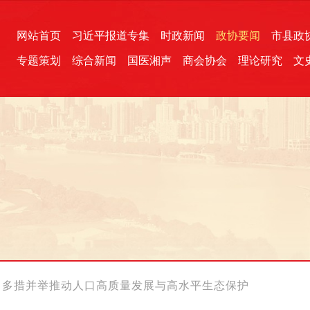
网站首页
习近平报道专集
时政新闻
政协要闻
市县政
专题策划
综合新闻
国医湘声
商会协会
理论研究
文
统一战线
芙蓉文苑
融媒影音
2026全国两会
各地政协
“四同四立”主题活动
三湘生态
产学研
国学经典
：多措并举推动人口高质量发展与高水平生态保护