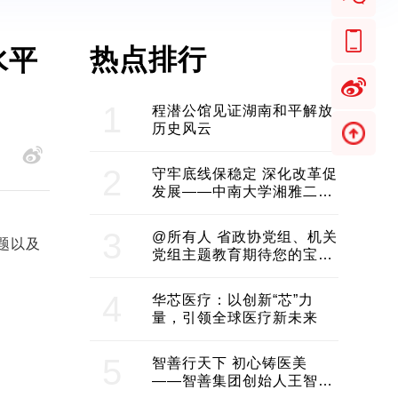
热点排行
水平
1
程潜公馆见证湖南和平解放
历史风云
2
守牢底线保稳定 深化改革促
发展——中南大学湘雅二医
院2024年工作综述
3
@所有人 省政协党组、机关
题以及
党组主题教育期待您的宝贵
意见和建议
4
华芯医疗：以创新“芯”力
量，引领全球医疗新未来
5
智善行天下 初心铸医美
——智善集团创始人王智带