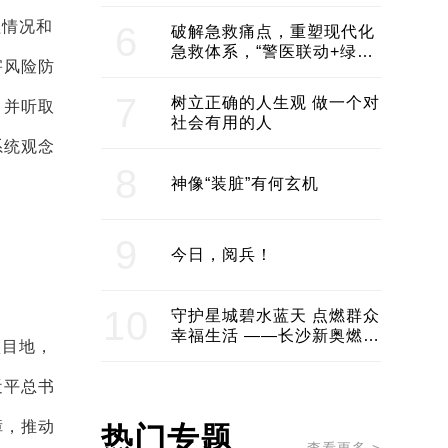
领企业不断发展创新 助推构
建医美产业良性生态圈
程情况和
6
破解急救痛点，重塑现代化
急救体系，“警医联动+绿波
害风险防
通行”：长沙急救系统化提速
7
树立正确的人生观 做一个对
，并听取
社会有用的人
系统观念
8
神像“装脏”有何玄机
9
今日，阅兵！
10
守护星城碧水蓝天 点燃群众
幸福生活 ——长沙新奥燃气
项目地，
服务经济社会发展纪实
近平总书
障，推动
热门专题