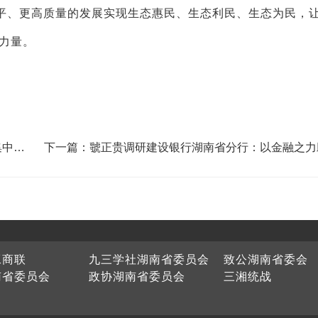
平、更高质量的发展实现生态惠民、生态利民、生态为民，
力量。
集中收
下一篇：虢正贵调研建设银行湖南省分行：以金融之力
产业发展 服务乡村振兴
工商联
九三学社湖南省委员会
致公湖南省委会
南省委员会
政协湖南省委员会
三湘统战