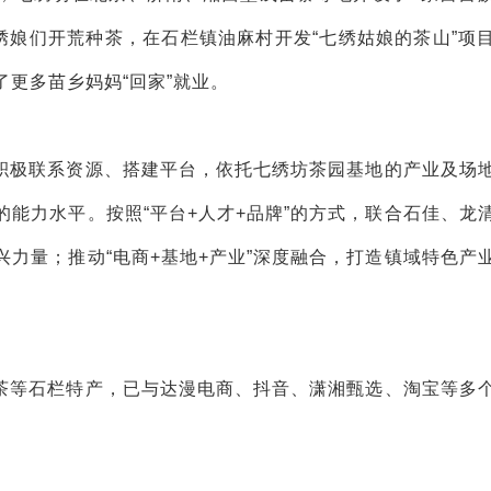
领绣娘们开荒种茶，在石栏镇油麻村开发“七绣姑娘的茶山”项
更多苗乡妈妈“回家”就业。
积极联系资源、搭建平台，依托七绣坊茶园基地的产业及场
能力水平。按照“平台+人才+品牌”的方式，联合石佳、龙
力量；推动“电商+基地+产业”深度融合，打造镇域特色产
茶等石栏特产，已与达漫电商、抖音、潇湘甄选、淘宝等多