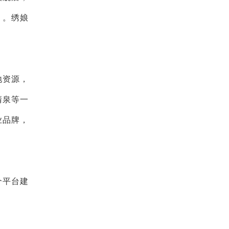
目。绣娘
地资源，
清泉等一
业品牌，
个平台建