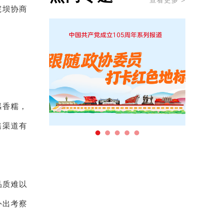
查看更多 >
院坝协商
感香糯，
售渠道有
品质难以
外出考察