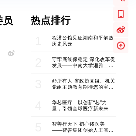
热点排行
委员
1
程潜公馆见证湖南和平解放
历史风云
2
守牢底线保稳定 深化改革促
发展——中南大学湘雅二医
院2024年工作综述
3
@所有人 省政协党组、机关
党组主题教育期待您的宝贵
意见和建议
4
华芯医疗：以创新“芯”力
量，引领全球医疗新未来
5
智善行天下 初心铸医美
——智善集团创始人王智带