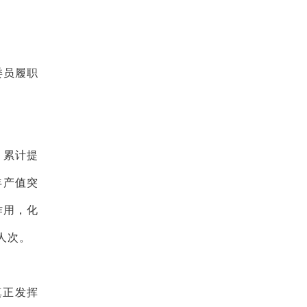
委员履职
，累计提
年产值突
作用，化
人次。
真正发挥