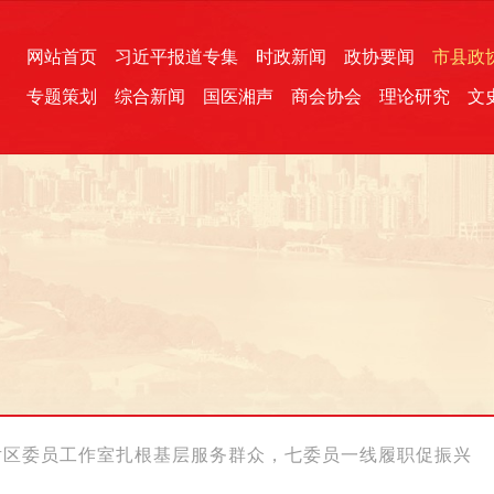
网站首页
习近平报道专集
时政新闻
政协要闻
市县政
专题策划
综合新闻
国医湘声
商会协会
理论研究
文
统一战线
芙蓉文苑
融媒影音
2026全国两会
各地政协
“四同四立”主题活动
三湘生态
产学研
国学经典
片区委员工作室扎根基层服务群众，七委员一线履职促振兴