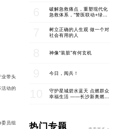
领企业不断发展创新 助推构
建医美产业良性生态圈
6
破解急救痛点，重塑现代化
急救体系，“警医联动+绿波
通行”：长沙急救系统化提速
7
树立正确的人生观 做一个对
社会有用的人
8
神像“装脏”有何玄机
9
今日，阅兵！
产业带头
事活动的
10
守护星城碧水蓝天 点燃群众
幸福生活 ——长沙新奥燃气
服务经济社会发展纪实
协委员组
热门专题