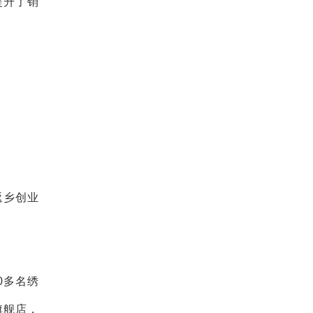
提升了销
。
返乡创业
0多名绣
旗舰店，