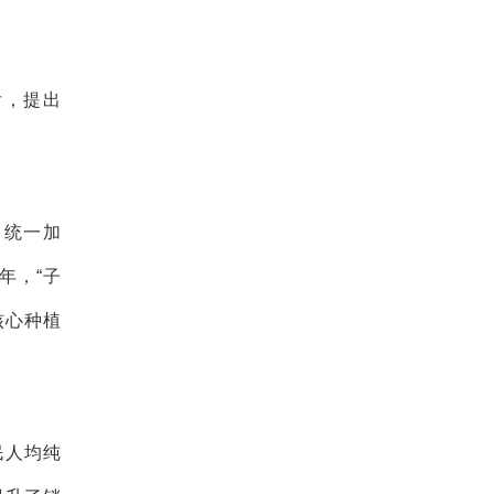
。
后，提出
、统一加
年，“子
核心种植
民人均纯