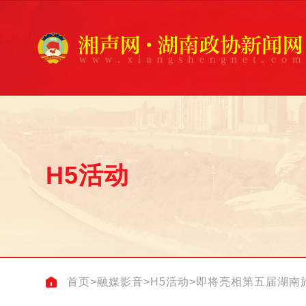
H5活动
首页
>
融媒影音
>
H5活动
>
即将亮相第五届湖南