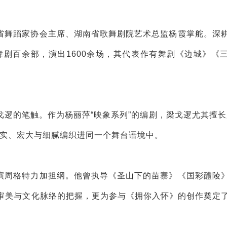
省舞蹈家协会主席、湖南省歌舞剧院艺术总监杨霞掌舵。深
舞剧百余部，演出1600余场，其代表作有舞剧《边城》《
逻的笔触。作为杨丽萍“映象系列”的编剧，梁戈逻尤其擅长
现实、宏大与细腻编织进同一个舞台语境中。
演周格特力加担纲。他曾执导《圣山下的苗寨》《国彩醴陵
审美与文化脉络的把握，更为参与《拥你入怀》的创作奠定