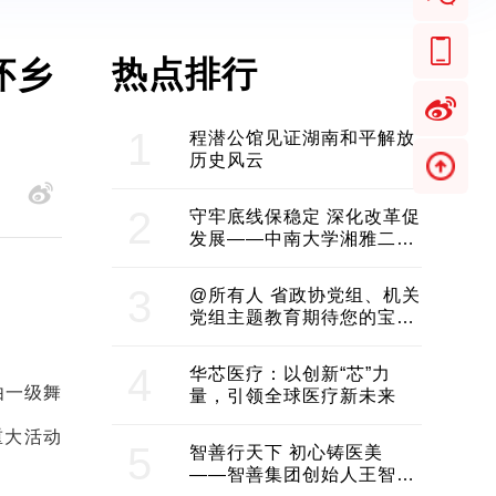
热点排行
怀乡
1
程潜公馆见证湖南和平解放
历史风云
2
守牢底线保稳定 深化改革促
发展——中南大学湘雅二医
院2024年工作综述
3
@所有人 省政协党组、机关
党组主题教育期待您的宝贵
意见和建议
4
华芯医疗：以创新“芯”力
由一级舞
量，引领全球医疗新未来
重大活动
5
智善行天下 初心铸医美
——智善集团创始人王智带