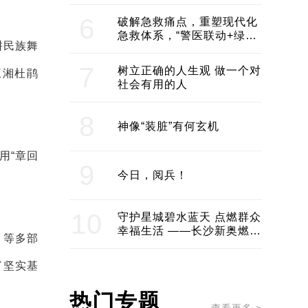
领企业不断发展创新 助推构
建医美产业良性生态圈
6
破解急救痛点，重塑现代化
急救体系，“警医联动+绿波
耕民族舞
通行”：长沙急救系统化提速
7
树立正确的人生观 做一个对
三湘杜鹃
社会有用的人
8
神像“装脏”有何玄机
用“章回
9
今日，阅兵！
10
守护星城碧水蓝天 点燃群众
幸福生活 ——长沙新奥燃气
》等多部
服务经济社会发展纪实
了坚实基
热门专题