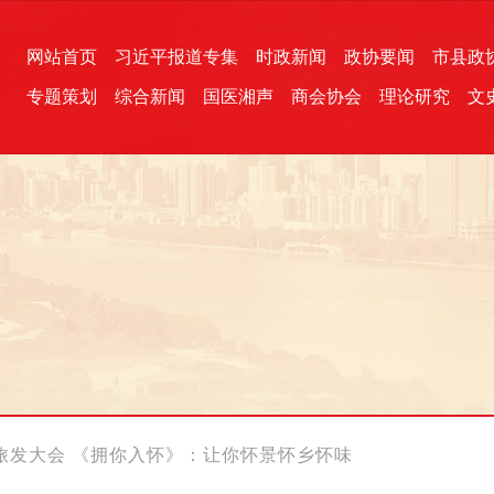
网站首页
习近平报道专集
时政新闻
政协要闻
市县政
专题策划
综合新闻
国医湘声
商会协会
理论研究
文
统一战线
芙蓉文苑
融媒影音
2026全国两会
各地政协
“四同四立”主题活动
三湘生态
产学研
国学经典
旅发大会 《拥你入怀》：让你怀景怀乡怀味