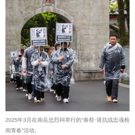
2025年3月在南岳忠烈祠举行的"春祭·请抗战忠魂检
阅青春"活动。