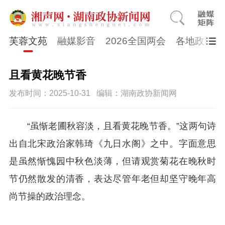
芙蓉文苑
融媒影音
2026全国两会
各地政协
且看黄花晚节香
发布时间：2025-10-31
编辑：湖南政协新闻网
“虽惭老圃秋容淡，且看黄花晚节香。”这两句诗
出自北宋政治家韩琦《九日水阁》之中。字面意思
是虽然惭愧园中秋色淡薄，但请观赏菊花在晚秋时
节仍然散发的清香，表达尽管年老但却坚守晚年高
尚节操的政治理念。