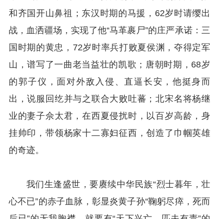
和齐国开山鼻祖；东汉时期的马援，62岁时请缨出
战，血洒疆场，实现了他“马革裹尸”的庄严承诺：三
国时期的黄忠，72岁时率兵打败夏侯渊，夺得定军
山，谱写了一曲老当益壮的凯歌；唐朝时期，68岁
的郭子仪，面对外敌入侵、直逼长安，他挺身而
出，说服回纥并与之联合大败吐蕃；北宋名将杨继
业的妻子佘太君，在西夏侵扰时，以百岁高龄，身
挂帅印，带领杨家十二寡妇征西，创造了巾帼英雄
的奇迹。
我们生逢盛世，要赓续中华民族“烈士暮年，壮
心不已”的赤子血脉，彰显炎黄子孙“鞠躬尽瘁，死而
后已”的无我胸襟，就要有“天下兴亡，匹夫有责”的