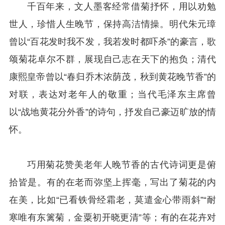
千百年来，文人墨客经常借菊抒怀，用以劝勉
世人，珍惜人生晚节，保持高洁情操。明代朱元璋
曾以“百花发时我不发，我若发时都吓杀”的豪言，歌
颂菊花卓尔不群，展现自己志在天下的抱负；清代
康熙皇帝曾以“春归乔木浓荫茂，秋到黄花晚节香”的
对联，表达对老年人的敬重；当代毛泽东主席曾
以“战地黄花分外香”的诗句，抒发自己豪迈旷放的情
怀。
巧用菊花赞美老年人晚节香的古代诗词更是俯
拾皆是。有的在老而弥坚上挥毫，写出了菊花的内
在美，比如“已看铁骨经霜老，莫遣金心带雨斜”“耐
寒唯有东篱菊，金粟初开晓更清”等；有的在花卉对