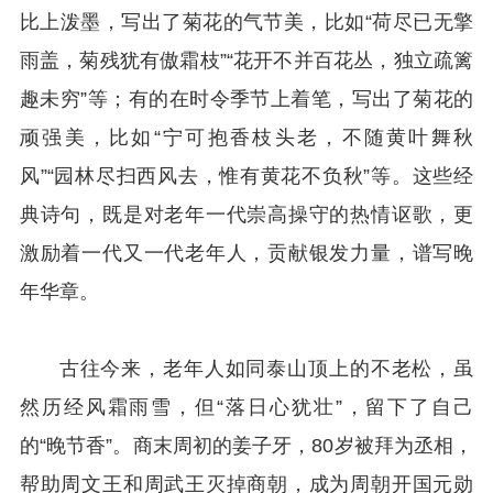
比上泼墨，写出了菊花的气节美，比如“荷尽已无擎
雨盖，菊残犹有傲霜枝”“花开不并百花丛，独立疏篱
趣未穷”等；有的在时令季节上着笔，写出了菊花的
顽强美，比如“宁可抱香枝头老，不随黄叶舞秋
风”“园林尽扫西风去，惟有黄花不负秋”等。这些经
典诗句，既是对老年一代崇高操守的热情讴歌，更
激励着一代又一代老年人，贡献银发力量，谱写晚
年华章。
古往今来，老年人如同泰山顶上的不老松，虽
然历经风霜雨雪，但“落日心犹壮”，留下了自己
的“晚节香”。商末周初的姜子牙，80岁被拜为丞相，
帮助周文王和周武王灭掉商朝，成为周朝开国元勋