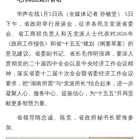
华声在线
1
月
5
日讯（全媒体记者 孙敏坚）
5
日
下午，
省政府举行
座谈会，
征求
各民主党派省委
会、省工商联负责人和无党派人士代表对
202
6
年
《政府工作报告》
和省
“
十五五
”
规划《纲要
草案
》
的
意见建议。省委副书记、省长
毛伟明
强调，
要深入
贯彻
党的二十届
四
中全会
以及中央经济工作会议
精
神
，
落实省委十二届十次全会
暨省委经济工作会议
要求，
把
“
湖南所需
”
与
“
党派所长
”
结合起来，
进一步
凝聚人心、服务中心
、提振信心，
为
“十五五”开局贡
献
更多智慧力量
。
省领导
隋忠诚、陈竞
，省政府秘书长
瞿海
参
加。