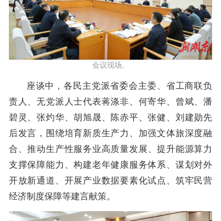
会议现场。
座谈中，各民主党派省委会主委、省工商联负
责人、无党派人士代表
蒋涤非
、何寄华、
曾斌
、潘
碧灵、张灼华、
胡旭晟
、
陈赤平
、张健、
刘建勋
先
后发言，围绕
培育新质生产力、
加强文体旅深度融
合
、
推动生产性服务业高质量发展
、
提升能源算力
支撑保障能力、构建老年健康服务体系、谋划对外
开放新通道、开展产业数据要素化试点、筑牢民营
经济制度保障
等
建言献策
。