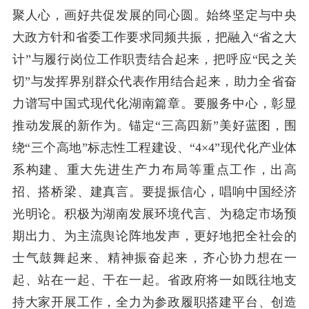
聚人心，画好共促发展的同心圆。
始终坚定与中央
大政方针和省委工作要求同频共振，把融入
“
省之大
计
”
与履行岗位工作职责结合起来，把呼应
“
民之关
切
”
与发挥界别群众代表作用结合起来，助力全省奋
力谱写中国式现代化湖南篇章。
要服务中心，彰显
推动发展的新作为。
锚定
“
三高四新
”
美好蓝图，
围
绕
“
三个高地
”
标志性工程建设、
“
4×4
”
现代化产业体
系构建、重大先进生产力布局等重
点
工作，
出高
招
、
搭桥梁、建真言。
要提振信心，唱响中国经济
光明论。
积极为湖南发展环境代言、为稳定市场预
期出力、为主流舆论阵地发声，更好地把
全社会
的
士气鼓舞起来、精神振奋起来
，齐心协力
想在一
起、站在一起、干在一起。
省政府将
一如既往地支
持大家开展工作，全力为参政履职搭建平台、创造