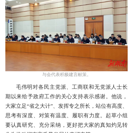
与会代表积极建言献策。
毛伟明
对各民主党派、工商联和无党派人士长
期以来给予
政府工作
的关心支持表示感谢。他说，
大家立足
“
省之大计
”
、发挥专之所长，
站位有高度
、
思考有深度
、
对策有温度
、
履职有力度
。
起草小组
要认真研究、充分采纳，
更好
把大家的真知灼见转