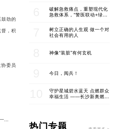
领企业不断发展创新 助推构
建医美产业良性生态圈
6
破解急救痛点，重塑现代化
急救体系，“警医联动+绿波
压鼓劲的
通行”：长沙急救系统化提速
7
树立正确的人生观 做一个对
监督，积
社会有用的人
8
神像“装脏”有何玄机
政协委员
9
今日，阅兵！
10
守护星城碧水蓝天 点燃群众
幸福生活 ——长沙新奥燃气
服务经济社会发展纪实
一线
热门专题