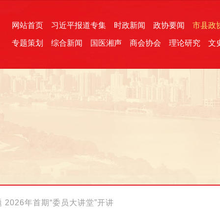
网站首页
习近平报道专集
时政新闻
政协要闻
市县政
专题策划
综合新闻
国医湘声
商会协会
理论研究
文
统一战线
芙蓉文苑
融媒影音
2026全国两会
各地政协
“四同四立”主题活动
三湘生态
产学研
国学经典
株洲市政协聚焦“绿色发展”主题 2026年首期“委员大讲堂”开讲