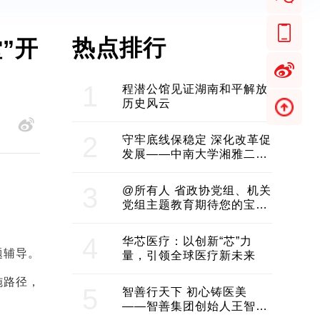
热点排行
1
程潜公馆见证湖南和平解放
历史风云
2
守牢底线保稳定 深化改革促
发展——中南大学湘雅二医
院2024年工作综述
3
@所有人 省政协党组、机关
党组主题教育期待您的宝贵
意见和建议
4
华芯医疗：以创新“芯”力
题辅导。
量，引领全球医疗新未来
施路径，
5
智善行天下 初心铸医美
——智善集团创始人王智带