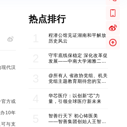
热点排行
1
程潜公馆见证湖南和平解放
历史风云
2
守牢底线保稳定 深化改革促
发展——中南大学湘雅二医
院2024年工作综述
的现代汉
3
@所有人 省政协党组、机关
。
党组主题教育期待您的宝贵
意见和建议
4
华芯医疗：以创新“芯”力
个官方或
量，引领全球医疗新未来
办10年
5
智善行天下 初心铸医美
——智善集团创始人王智带
认可与支