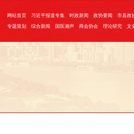
网站首页
习近平报道专集
时政新闻
政协要闻
市县政
专题策划
综合新闻
国医湘声
商会协会
理论研究
文
统一战线
芙蓉文苑
融媒影音
2026全国两会
各地政协
“四同四立”主题活动
三湘生态
产学研
国学经典