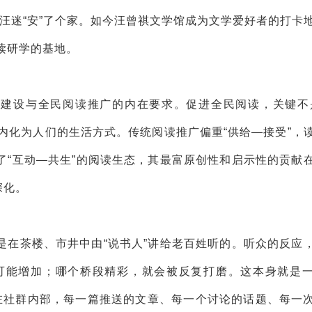
为汪迷“安”了个家。如今汪曾祺文学馆成为文学爱好者的打卡
读研学的基地。
化建设与全民阅读推广的内在要求。促进全民阅读，关键不
读内化为人们的生活方式。传统阅读推广偏重“供给—接受”，
建了“互动—共生”的阅读生态，其最富原创性和启示性的贡献
深化。
是在茶楼、市井中由“说书人”讲给老百姓听的。听众的反应
可能增加；哪个桥段精彩，就会被反复打磨。这本身就是
。在社群内部，每一篇推送的文章、每一个讨论的话题、每一