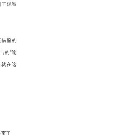
到了观察
资借鉴的
与的“输
基就在这
一页了