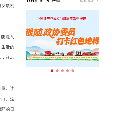
查看更多 >
的反馈机
可能是瓦
、生活的
说：汪老
能量。读
命力。这
落”的日