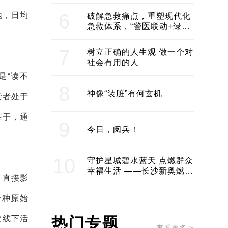
领企业不断发展创新 助推构
建医美产业良性生态圈
6
地，日均
破解急救痛点，重塑现代化
急救体系，“警医联动+绿波
通行”：长沙急救系统化提速
7
树立正确的人生观 做一个对
社会有用的人
是“读不
8
神像“装脏”有何玄机
读者处于
在于，通
9
今日，阅兵！
10
守护星城碧水蓝天 点燃群众
幸福生活 ——长沙新奥燃气
，直接影
服务经济社会发展纪实
一种原始
次线下活
热门专题