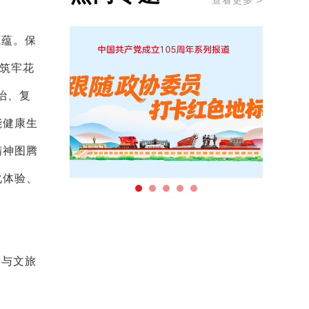
查看更多 >
底蕴。保
，筑牢花
治、复
能健康生
精神图腾
化体验、
护与文旅