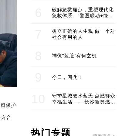
领企业不断发展创新 助推构
建医美产业良性生态圈
6
破解急救痛点，重塑现代化
急救体系，“警医联动+绿波
通行”：长沙急救系统化提速
7
树立正确的人生观 做一个对
社会有用的人
8
神像“装脏”有何玄机
9
今日，阅兵！
10
守护星城碧水蓝天 点燃群众
幸福生活 ——长沙新奥燃气
古树保护
服务经济社会发展纪实
多方合
热门专题