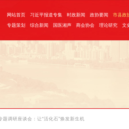
网站首页
习近平报道专集
时政新闻
政协要闻
市县政
专题策划
综合新闻
国医湘声
商会协会
理论研究
文
统一战线
芙蓉文苑
融媒影音
2026全国两会
各地政协
“四同四立”主题活动
三湘生态
产学研
国学经典
专题调研座谈会：让“活化石”焕发新生机