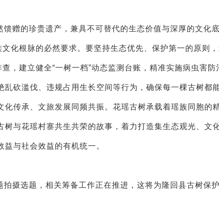
然馈赠的珍贵遗产，兼具不可替代的生态价值与深厚的文化
民族文化根脉的必然要求。要坚持生态优先、保护第一的原则
排查，建立健全“一树一档”动态监测台账，精准实施病虫害防
绝乱砍滥伐、违规占用生长空间等行为，确保每一棵古树都
文化传承、文旅发展同频共振。花瑶古树承载着瑶族同胞的
古树与花瑶村寨共生共荣的故事，着力打造集生态观光、文
效益与社会效益的有机统一。
题拍摄选题，相关筹备工作正在推进，这将为隆回县古树保