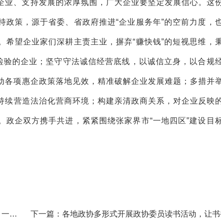
企业、支持发展的浓厚氛围
，
广大
企业
要
坚定发展信心。这
持政策，源于省委
、
省政府
推进
“
企业服务年
”
的空前力度，
。希望企业家们深耕主责主业，摒弃
“
赚快钱
”
的短视思维，
检验的企业；坚守守法诚信经营底线，以诚信立身，以合规
动
各项惠企政策落地见效，精准破解企业发展难题；多措并
持续
营造
法治化营商环境；构建亲清政商关系，对企业反映
。政企双方携手共进，
紧紧
围绕
张家界市
“
一地四区
”
建设目
，一线
下一篇：各地政协多形式开展政协委员读书活动，让书