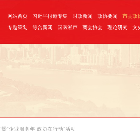
网站首页
习近平报道专集
时政新闻
政协要闻
市县政
专题策划
综合新闻
国医湘声
商会协会
理论研究
文
统一战线
芙蓉文苑
融媒影音
2026全国两会
各地政协
“四同四立”主题活动
三湘生态
产学研
国学经典
暨“企业服务年 政协在行动”活动