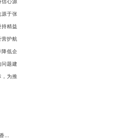
份信心源
也
源于张
秉持精益
经营护航
举降低企
的问题建
标，为推
香成