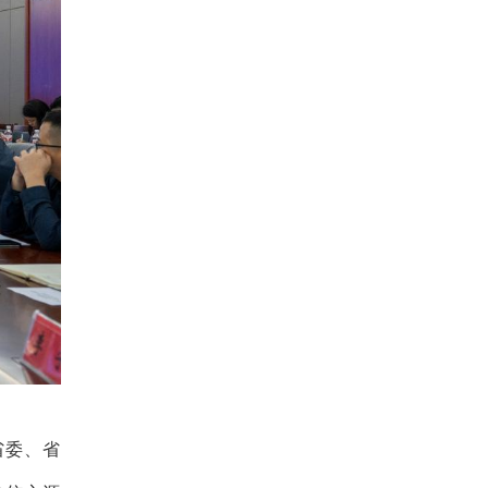
省委
、
省