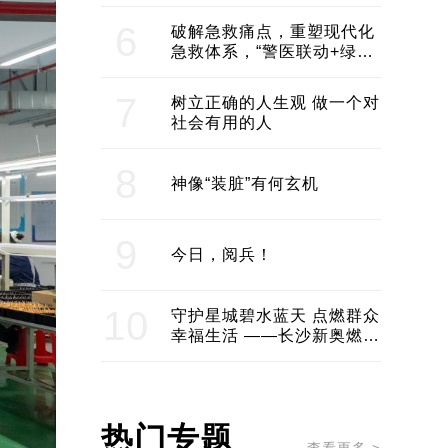
领企业不断发展创新 助推构
建医美产业良性生态圈
6
破解急救痛点，重塑现代化
急救体系，“警医联动+绿波
通行”：长沙急救系统化提速
7
树立正确的人生观 做一个对
社会有用的人
8
神像“装脏”有何玄机
9
今日，阅兵！
10
守护星城碧水蓝天 点燃群众
幸福生活 ——长沙新奥燃气
服务经济社会发展纪实
热门专题