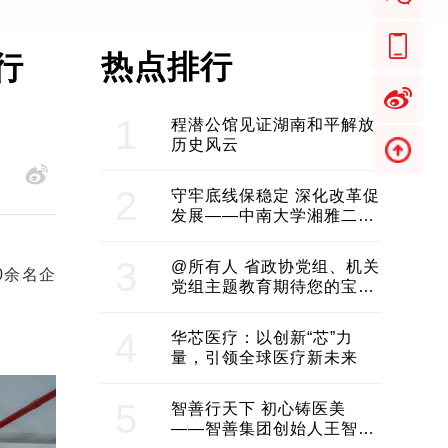
热点排行
行
1
程潜公馆见证湖南和平解放
历史风云
2
守牢底线保稳定 深化改革促
发展——中南大学湘雅二医
院2024年工作综述
3
@所有人 省政协党组、机关
0余名企
党组主题教育期待您的宝贵
意见和建议
4
华芯医疗：以创新“芯”力
量，引领全球医疗新未来
5
智善行天下 初心铸医美
——智善集团创始人王智带