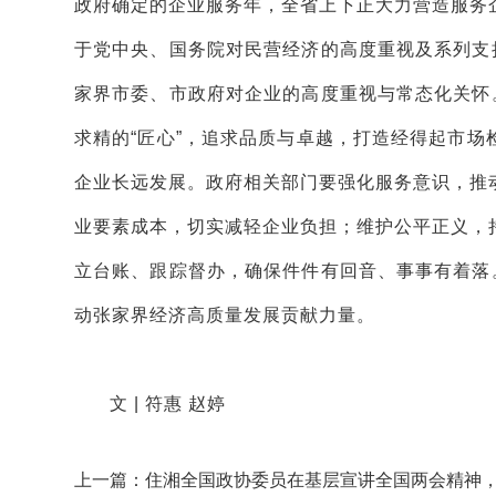
政府确定的企业服务年，全省上下正大力营造服务
于党中央、国务院对民营经济的高度重视
及
系列支
家界市委
、
市政府对企业的
高度重视与
常态化关怀
求精的
“
匠心
”
，追求品质与卓越，打造经得起市场
企业长远发展。政府相关部门要
强化服务意识，
推
业要素成本，
切实
减轻企业负担；维护公平正义，
立台账、跟踪督办，确保件件有回音、事事有着落
动张家界经济高质量发展贡献力量。
文 | 符惠 赵婷
上一篇：住湘全国政协委员在基层宣讲全国两会精神