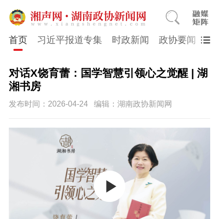
首页
习近平报道专集
时政新闻
政协要闻
市
对话X饶育蕾：国学智慧引领心之觉醒 | 湖
湘书房
发布时间：2026-04-24
编辑：湖南政协新闻网