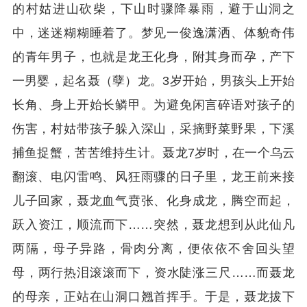
的村姑进山砍柴，下山时骤降暴雨，避于山洞之
中，迷迷糊糊睡着了。梦见一俊逸潇洒、体貌奇伟
的青年男子，也就是龙王化身，附其身而孕，产下
一男婴，起名聂（孽）龙。3岁开始，男孩头上开始
长角、身上开始长鳞甲。为避免闲言碎语对孩子的
伤害，村姑带孩子躲入深山，采摘野菜野果，下溪
捕鱼捉蟹，苦苦维持生计。聂龙7岁时，在一个乌云
翻滚、电闪雷鸣、风狂雨骤的日子里，龙王前来接
儿子回家，聂龙血气贲张、化身成龙，腾空而起，
跃入资江，顺流而下……突然，聂龙想到从此仙凡
两隔，母子异路，骨肉分离，便依依不舍回头望
母，两行热泪滚滚而下，资水陡涨三尺……而聂龙
的母亲，正站在山洞口翘首挥手。于是，聂龙拔下