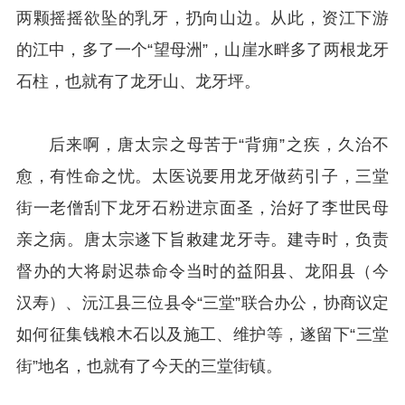
两颗摇摇欲坠的乳牙，扔向山边。从此，资江下游
的江中，多了一个“望母洲”，山崖水畔多了两根龙牙
石柱，也就有了龙牙山、龙牙坪。
后来啊，唐太宗之母苦于“背痈”之疾，久治不
愈，有性命之忧。太医说要用龙牙做药引子，三堂
街一老僧刮下龙牙石粉进京面圣，治好了李世民母
亲之病。唐太宗遂下旨敕建龙牙寺。建寺时，负责
督办的大将尉迟恭命令当时的益阳县、龙阳县（今
汉寿）、沅江县三位县令“三堂”联合办公，协商议定
如何征集钱粮木石以及施工、维护等，遂留下“三堂
街”地名，也就有了今天的三堂街镇。