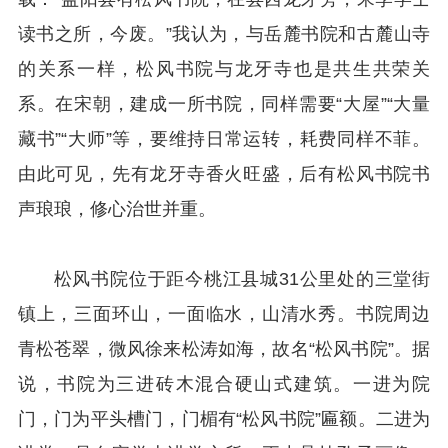
读书之所，今废。”我认为，与岳麓书院和古麓山寺
的关系一样，松风书院与龙牙寺也是共生共荣关
系。在宋朝，建成一所书院，同样需要“大屋”“大量
藏书”“大师”等，要维持日常运转，耗费同样不菲。
由此可见，先有龙牙寺香火旺盛，后有松风书院书
声琅琅，修心治世并重。
松风书院位于距今桃江县城31公里处的三堂街
镇上，三面环山，一面临水，山清水秀。书院周边
青松苍翠，微风徐来松涛如海，故名“松风书院”。据
说，书院为三进砖木混合硬山式建筑。一进为院
门，门为平头槽门，门楣有“松风书院”匾额。二进为