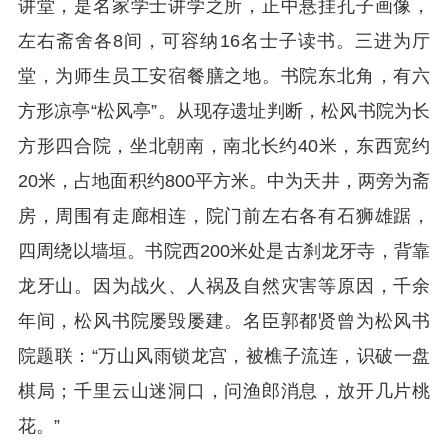
讲堂，是名家学士讲学之所，正中悬挂孔子画像，
左右斋舍各8间，可容纳16名士子读书。三进为厅
堂，为师生员工安宿餐膳之地。书院东北角，有六
方形凉亭“松风亭”。从现存遗址判断，松风书院为长
方形四合院，坐北朝南，南北长约40米，东西宽约
20米，占地面积约800平方米。中为天井，两旁为斋
房，周围有走廊相连，院门前左右各有石狮雄踞，
四周绕以墙垣。书院西200米处是古刹龙牙寺，背靠
龙牙山。因为战火、人祸及自然灾害等原因，千余
年间，松风书院屡毁屡建。名臣郭都贤曾为松风书
院题联：“万山风雨锁龙宫，被樵子流连，识破一盘
棋局；千里云山迷洞口，问渔郎消息，放开几片桃
花。”