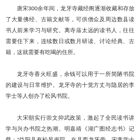
唐宋300余年间，龙牙寺藏经阁逐渐收藏和存放
了大量佛经、古籍文献等，可供僧众及周边数县读
书人前来学习与研究。离寺庙太远的读书人，往往
需要住下来，连续数日或数月研读、讨论经典、古
籍，这就需要有吃喝的住所。
龙牙寺香火旺盛，余钱可以用于一所简陋书院
的建设与日常维护。龙牙寺的十觉方丈与隐居的李
学士等人创办了松风书院。
大宋朝实行崇文抑武政策，激起了全民读书讲
学与兴办书院之热潮。明嘉靖《湖广图经志书》记
载：“益阳县有松风书院，在县西龙牙旁，宋李学士