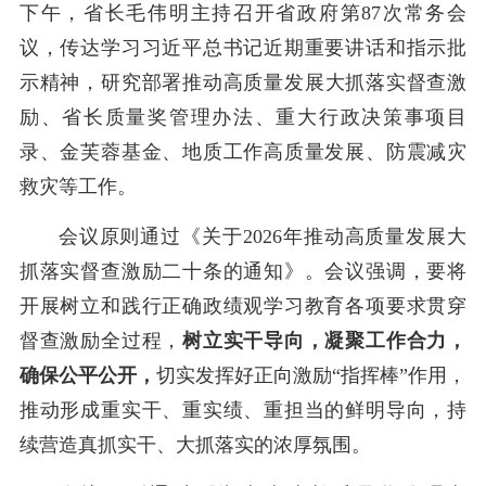
下午
，省长
毛伟明
主持召开省政府
第
87
次
常务会
议，
传达学习
习近平总书记近期重要讲话
和
指示
批
示
精神
，
研究部署
推动
高质量发展大抓落实督查激
励、
省长质量奖管理
办法、
重大行政决策事项目
录
、
金芙蓉基金、
地质工作高质量发展、防震减灾
救灾等工作
。
会议原则通过
《关于
2026
年推动高质量发展大
抓落实督查激励二十条的通知》
。会议强调，
要将
开展树立和践行正确政绩观学习教育各项要求贯穿
督查激励全过程，
树立实干导向，凝聚工作合力，
确保公平公开，
切实发挥
好
正向激励
“指挥棒”作用，
推动形成重实干、重实绩、重担当的鲜明导向，持
续营造真抓实干、大抓落实的浓厚氛围。