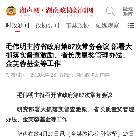
时政新闻
政协要闻
市县政协
融媒观察
专题
毛伟明主持省政府第87次常务会议 部署大
抓落实督查激励、省长质量奖管理办法、
金芙蓉基金等工作
发布时间：2026-04-28
编辑：湖南政协新闻网
毛伟明主持召开省政府
第
87次
常务会议
研究部署大抓落实督查激励、省长质量奖管理
办法、金芙蓉基金等工作
华声在线
4
月
27
日讯
（全媒体记者
孙敏坚）
27
日