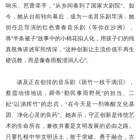
响乐、芭蕾牵手，“从乡间奏到了国家大剧院”。如
今，她从台前转向幕后，成为一名音乐剧导演，她
担任总导演的红色青春音乐剧《等你在沙洲》，
将“半条被子”故事中的小棉花拟人化，用孩子们的纯
真视角讲述军民情深，“这种创新让主流价值不再生
硬说教，而是像春雨般浸润人心”。
谈及正在创排的音乐剧《斑竹一枝千滴泪》，
蔡霞动情地说，舜帝“勤民事而野死”的担当、二
妃“以涕挥竹”的忠贞，“在今天是一剂唤醒文化基
因、净化心灵的良药”。她表示，守正创新是传统艺
术的生命所在，兼收并蓄是文明发展的必由之路。
只要扎根中华文明沃土，敢于突破、勇于融合，古