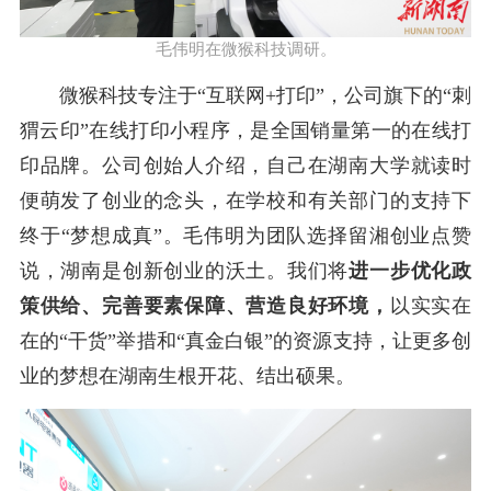
毛伟明在微猴科技调研。
微猴科技
专注于
“互联网+打印”，公司旗下的
“
刺
猬云印
”
在线打印小程序，是全国销量第一的在线打
印品牌。公司创始人介绍，自己在湖南大学就读时
便萌发了创业的念头，在学校和有关部门的支持下
终于
“梦想成真”。
毛伟明
为团队选择留湘创业
点赞
说，湖南是创新创业的沃土。我们将
进一步优化政
策供给、完善要素保障、营造良好环境，
以实实在
在的
“干货”举措和“真金白银”的资源支持，让更多创
业的梦想在湖南生根开花、结出硕果。