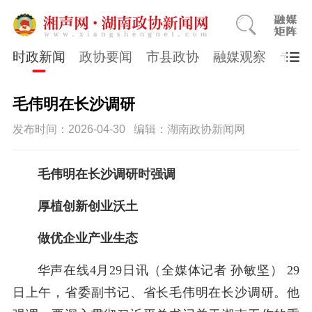
时政新闻
政协要闻
市县政协
融媒观察
专题
毛伟明在长沙调研
发布时间：2026-04-30
编辑：湖南政协新闻网
毛伟明在长沙调研时强调
厚植创新创业沃土
做优企业产业生态
华声在线4
月
29
日讯
（全媒体记者
孙敏坚）
29
日上午
，省委副书记、省长
毛伟明
在长沙调研。他