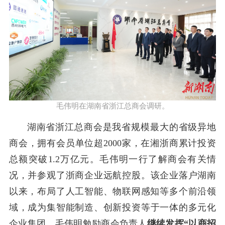
毛伟明在湖南省浙江总商会调研。
湖南省浙江总商会
是我省规模最大的省级异地
商会，拥有会员单位超
2000
家，在湘浙商累计投资
总额突破
1.2
万亿元。
毛伟明
一行了解商会有关情
况，并参观了浙商企业
远航控股
。
该企业落户湖南
以来，
布局了人工智能、物联网感知等多个前沿领
域，成为
集智能制造、创新投资
等
于一体
的多元化
企业集团
。
毛伟明
勉励
商会负责人
继续发挥
“以商招