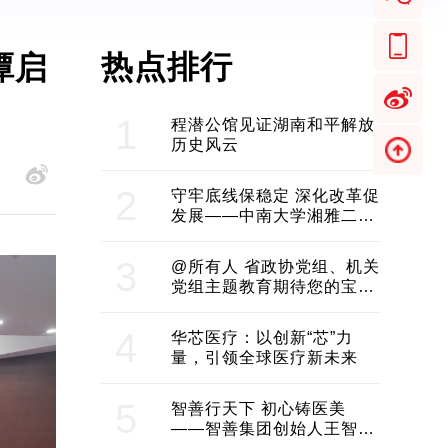
热点排行
潭启
1
程潜公馆见证湖南和平解放
历史风云
2
守牢底线保稳定 深化改革促
发展——中南大学湘雅二医
院2024年工作综述
3
@所有人 省政协党组、机关
党组主题教育期待您的宝贵
意见和建议
4
华芯医疗：以创新“芯”力
量，引领全球医疗新未来
5
智善行天下 初心铸医美
——智善集团创始人王智带