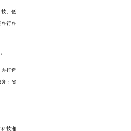
科技、低
能各行各
动。
防办打造
服务；省
“科技湘