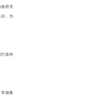
省政府关
共识，为
同打造特
；常德集