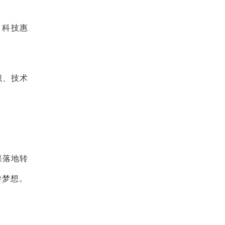
、科技惠
识、技术
果落地转
学梦想。