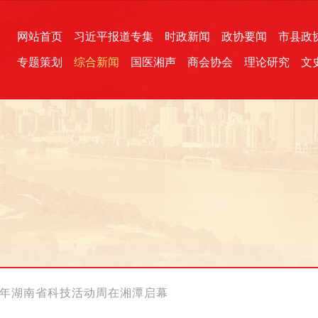
网站首页
习近平报道专集
时政新闻
政协要闻
市县政
专题策划
综合新闻
国医湘声
商会协会
理论研究
文
统一战线
芙蓉文苑
融媒影音
2026全国两会
各地政协
“四同四立”主题活动
三湘生态
产学研
国学经典
6年湖南省科技活动周在湘潭启幕