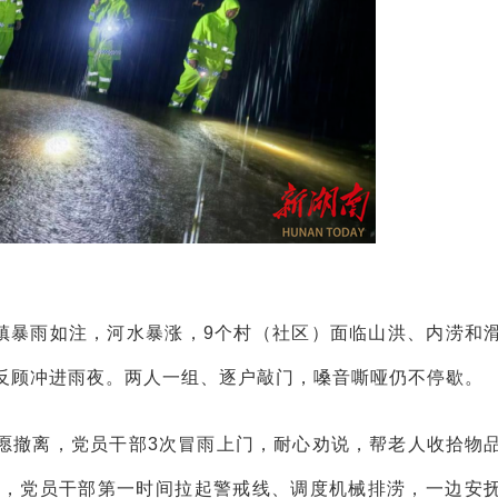
林镇暴雨如注，河水暴涨，9个村（社区）面临山洪、内涝和
反顾冲进雨夜。两人一组、逐户敲门，嗓音嘶哑仍不停歇。
愿撤离，党员干部3次冒雨上门，耐心劝说，帮老人收拾物
淹，党员干部第一时间拉起警戒线、调度机械排涝，一边安