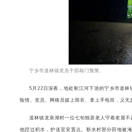
宁乡市道林镇党员干部敲门预警。
5月22日深夜，地处靳江河下游的宁乡市道
险情。党员、网格员披上雨衣、拿上手电筒，义无
道林镇龙泉湖村一位七旬独居老人守着老屋不
他蹚过积水，护送至安置点。靳水村部分田地被