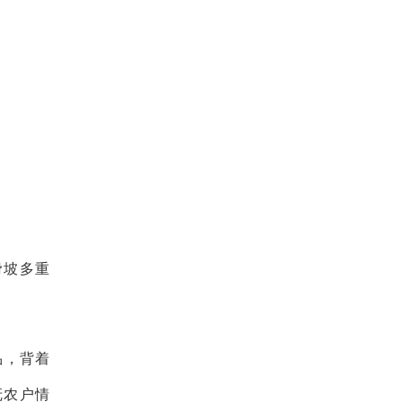
滑坡多重
品，背着
抚农户情