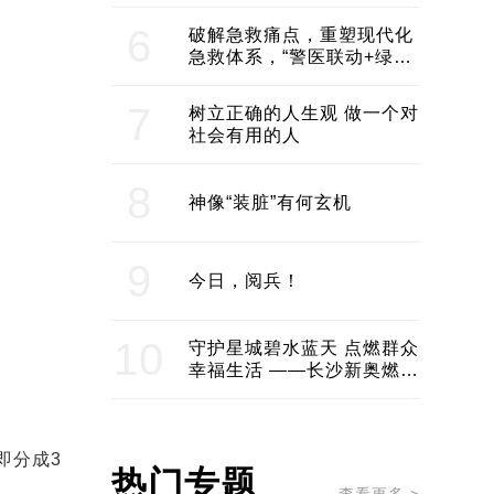
领企业不断发展创新 助推构
建医美产业良性生态圈
6
破解急救痛点，重塑现代化
急救体系，“警医联动+绿波
通行”：长沙急救系统化提速
7
树立正确的人生观 做一个对
社会有用的人
8
神像“装脏”有何玄机
9
今日，阅兵！
10
守护星城碧水蓝天 点燃群众
幸福生活 ——长沙新奥燃气
服务经济社会发展纪实
即分成3
热门专题