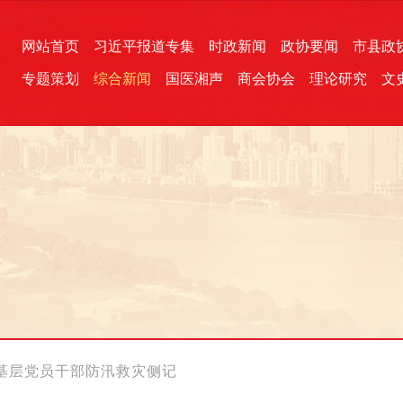
网站首页
习近平报道专集
时政新闻
政协要闻
市县政
专题策划
综合新闻
国医湘声
商会协会
理论研究
文
统一战线
芙蓉文苑
融媒影音
2026全国两会
各地政协
“四同四立”主题活动
三湘生态
产学研
国学经典
基层党员干部防汛救灾侧记