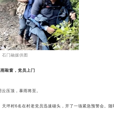
。石门融媒供图
风雨敲窗，党员上门
空阴云压顶，暴雨将至。
。天坪村6名在村老党员迅速碰头，开了一场紧急预警会。随