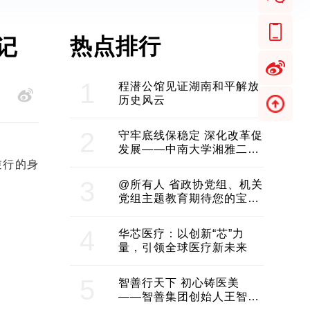
热点排行
记
1
程潜公馆见证湖南和平解放
历史风云
2
守牢底线保稳定 深化改革促
发展——中南大学湘雅二医
院2024年工作综述
逆行的身
3
@所有人 省政协党组、机关
党组主题教育期待您的宝贵
意见和建议
4
华芯医疗：以创新“芯”力
量，引领全球医疗新未来
5
智善行天下 初心铸医美
——智善集团创始人王智带