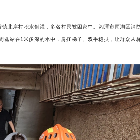
湖桥镇北岸村积水倒灌，多名村民被困家中。湘潭市雨湖区消
周鑫站在1米多深的水中，肩扛梯子、双手稳扶，让群众从