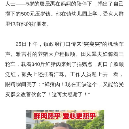
人士——5岁的唐晟禹在妈妈的陪伴下，捐出了自己
攒下的500元压岁钱。他在镇幼儿园上学，受灾人群
里也有他的好朋友。
25日下午，镇政府门口传来“突突突”的机动车
声。雅吉村的养猪大户程振顺、田凤翠夫妇骑着三
轮车，载着340斤鲜猪肉来到了捐赠点，两口子脸颊
泛红，额头上还挂着汗珠。工作人员迎上去一看，
眼睛瞬间亮了：“鲜猪肉！现在正缺这个，又能给受
灾群众改善伙食了！这可太感谢了！”