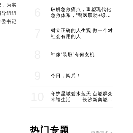
领企业不断发展创新 助推构
想，
为实
建医美产业良性生态圈
6
破解急救痛点，重塑现代化
指导组组
急救体系，“警医联动+绿波
通行”：长沙急救系统化提速
市委书记
7
树立正确的人生观 做一个对
社会有用的人
8
神像“装脏”有何玄机
9
今日，阅兵！
10
守护星城碧水蓝天 点燃群众
幸福生活 ——长沙新奥燃气
服务经济社会发展纪实
热门专题