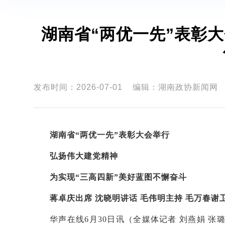
湖南省“两优一先”表彰大
发布时间：2026-07-01
编辑：湖南政协新闻网
湖南省
“
两优一先
”
表彰大会举行
弘扬伟大建党精神
为实现
“三高四新”美好蓝图不懈奋斗
蒋卓庆出席
沈晓明讲话
毛伟明主持
毛万春谢
华声在线
6月30日讯（全媒体记者 刘燕娟 