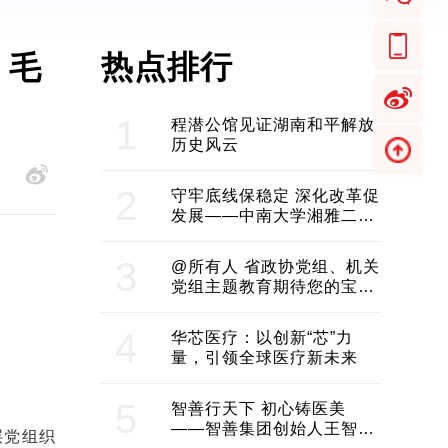
热点排行
 毛
1
程潜公馆见证湖南和平解放
历史风云
2
守牢底线保稳定 深化改革促
发展——中南大学湘雅二医
院2024年工作综述
3
@所有人 省政协党组、机关
党组主题教育期待您的宝贵
意见和建议
4
华芯医疗：以创新“芯”力
量，引领全球医疗新未来
5
智善行天下 初心铸医美
——智善集团创始人王智带
层党组织