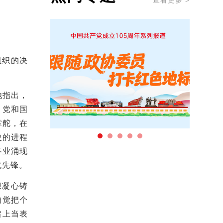
查看更多 >
组织的决
他指出，
，党和国
掌舵，在
史的进程
各业涌现
代先锋。
想凝心铸
自觉把个
旨上当表