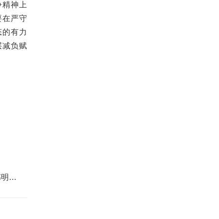
争精神上
要在严守
态的有力
层减负赋
。
伟明李