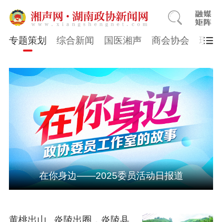
专题策划
综合新闻
国医湘声
商会协会
理论
在你身边——2025委员活动日报道
黄桃出山 炎陵出圈，炎陵县