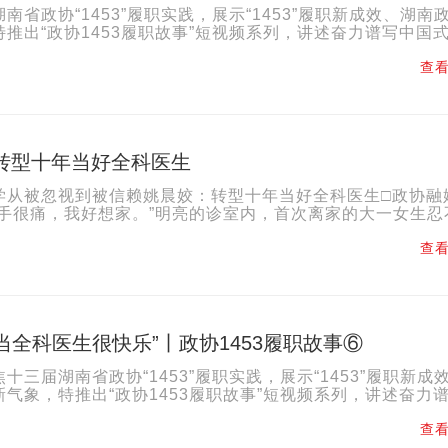
南省政协“1453”履职实践，展示“1453”履职新成效、湖南
推出“政协1453履职故事”短视频系列，讲述奋力谱写中国
政协力量。文案 | 政协融媒记者 仇婷视...
查看
 转型十年当好全科医生
学从被忽视到被信赖姚晨姣：转型十年当好全科医生□政协融
的手很痛，我好想家。”明亮的诊室内，首次离家的大一女生忍
手没有大问题，回去不要提重物，会慢慢好起来的。”...
查看
当全科医生很快乐”丨政协1453履职故事⑥
十三届湖南省政协“1453”履职实践，展示“1453”履职新成
气象，特推出“政协1453履职故事”短视频系列，讲述奋力
南篇章的政协力量。文案 | 政协融媒记者 刘...
查看