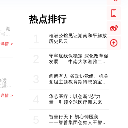
热点排行
效、湖
谱写中
1
程潜公馆见证湖南和平解放
历史风云
详情 >
2
守牢底线保稳定 深化改革促
发展——中南大学湘雅二医
院2024年工作综述
3
@所有人 省政协党组、机关
修远
党组主题教育期待您的宝贵
生涯的
意见和建议
详情 >
4
华芯医疗：以创新“芯”力
量，引领全球医疗新未来
5
智善行天下 初心铸医美
——智善集团创始人王智带