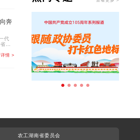
查看更多 >
双向奔
一代
建省委
.
详情 >
农工湖南省委员会