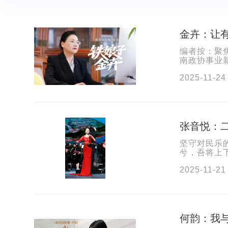
金卉：让有
编者按：聚焦
南政协事业新
国式现代化
2025-11-24
张音悦：
坚守对民乐
兮，吾将上
写照。从乡
2025-11-21
何韵：我与