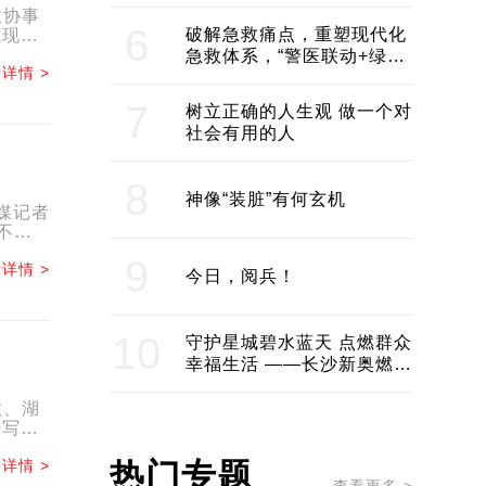
领企业不断发展创新 助推构
政协事
建医美产业良性生态圈
6
破解急救痛点，重塑现代化
式现代
急救体系，“警医联动+绿波
详情 >
通行”：长沙急救系统化提速
7
树立正确的人生观 做一个对
社会有用的人
8
神像“装脏”有何玄机
媒记者
不住
9
详情 >
今日，阅兵！
10
守护星城碧水蓝天 点燃群众
幸福生活 ——长沙新奥燃气
服务经济社会发展纪实
效、湖
谱写中
详情 >
热门专题