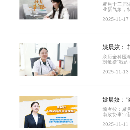
聚焦十三届湖
业新气象，特
化湖南篇章的
2025-11-17
姚晨姣：
亲历全科医
刘敏婕“我
抽泣。“你的
2025-11-13
姚晨姣：“
编者按：聚焦
南政协事业新
国式现代化湖
2025-11-11