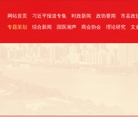
网站首页
习近平报道专集
时政新闻
政协要闻
市县政
专题策划
综合新闻
国医湘声
商会协会
理论研究
文
统一战线
芙蓉文苑
融媒影音
2026全国两会
各地政协
“四同四立”主题活动
三湘生态
产学研
国学经典