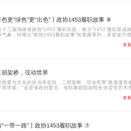
色更“绿色”更“出色”丨政协1453履职故事 ⑧
十三届湖南省政协“1453”履职实践，展示“1453”履职新成
气象，特推出“政协1453履职故事”短视频系列，讲述奋力
湖南篇章的政协力量。
查看
二胡架桥，弦动世界
的热爱与文化的担当张音悦：二胡架桥，弦动世界“路漫漫其
下而求索。”这是省政协委员、省歌舞剧院副院长张音悦艺术
村学校的简陋课堂到世界顶级艺术殿堂，从政协委员的履职...
查看
“一带一路”丨政协1453履职故事 ⑦