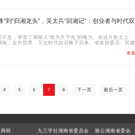
锋”到“归湘龙头”，吴太兵“回湘记”：创业者与时代
流不息，孕育了湖南人“敢为天下先”的魄力。在这片热土上，
湖南，走向世界，又在时代的召唤下归来。省政协委员、民
科技董事长吴太兵正是近年来湘商回归浪潮中的代表。20..
查看
4
5
6
7
8
下一页
最后一页
工商联
九三学社湖南省委员会
致公湖南省委会