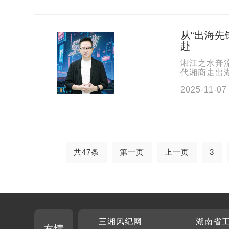
从“出海先
赴
湘江之水奔
代湘商走出
会常委、万兴
2025-11-07
共47条
第一页
上一页
3
三湘风纪网
湖南省