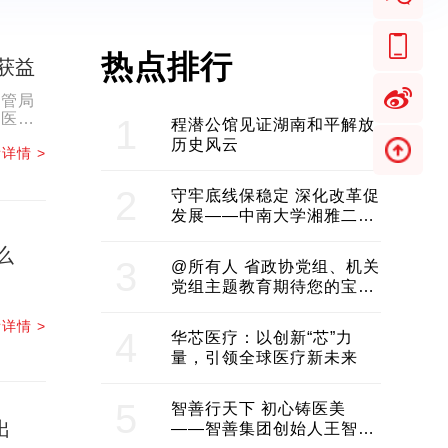
热点排行
获益
监管局
充医疗
1
程潜公馆见证湖南和平解放
.
历史风云
详情 >
2
守牢底线保稳定 深化改革促
发展——中南大学湘雅二医
院2024年工作综述
么
3
@所有人 省政协党组、机关
党组主题教育期待您的宝贵
意见和建议
详情 >
4
华芯医疗：以创新“芯”力
量，引领全球医疗新未来
5
智善行天下 初心铸医美
出
——智善集团创始人王智带