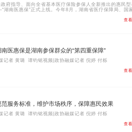
，由政府指导、面向全省基本医疗保险参保人全新推出的惠民型
—“湖南医惠保”正式上线。今年8月，湖南省医疗保障局、国
局湖南监管局联合印发《关于支持和规范惠民型商业补充医...
查看
南医惠保是湖南参保群众的“第四重保障”
媒记者 黄璐 谭钧铭视频|政协融媒记者 倪婷 付栎
查看
规范服务标准，维护市场秩序，保障惠民效果
媒记者 黄璐 谭钧铭视频|政协融媒记者 倪婷 付栎
查看