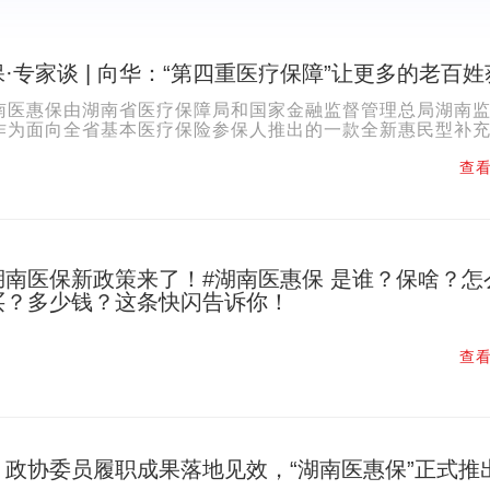
·专家谈 | 向华：“第四重医疗保障”让更多的老百姓
南医惠保由湖南省医疗保障局和国家金融监督管理总局湖南
作为面向全省基本医疗保险参保人推出的一款全新惠民型补
医惠保新在哪？如何惠民利民？怎样助力湖南多层医疗保障体..
查看
湖南医保新政策来了！#湖南医惠保 是谁？保啥？怎
买？多少钱？这条快闪告诉你！
查看
、政协委员履职成果落地见效，“湖南医惠保”正式推