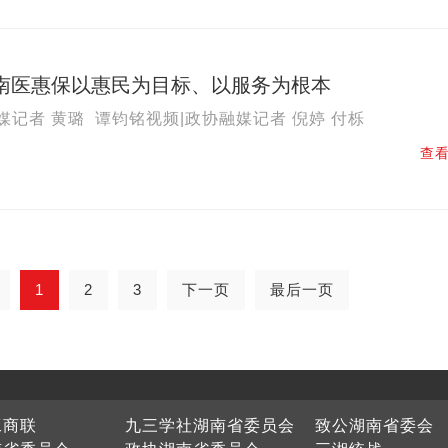
湖南医惠保以惠民为目标、以服务为根本
媒记者 黄璐 谭钧铭视频|政协融媒记者 倪婷 付栎
查看
1
2
3
下一页
最后一页
工商联
九三学社湖南省委员会
致公湖南省委会