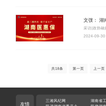
文弢： 
采访|政协融
2024-09-30
共18条
第一页
上一页
三湘风纪网
湖南省
友情