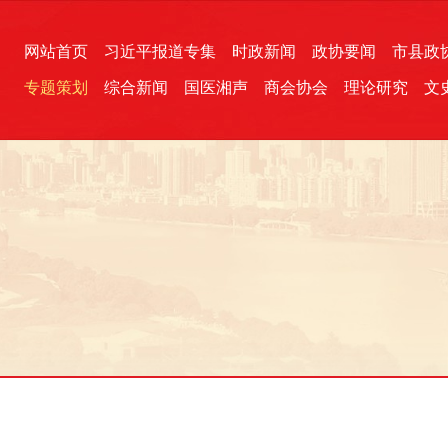
网站首页
习近平报道专集
时政新闻
政协要闻
市县政
专题策划
综合新闻
国医湘声
商会协会
理论研究
文
统一战线
芙蓉文苑
融媒影音
2026全国两会
各地政协
“四同四立”主题活动
三湘生态
产学研
国学经典