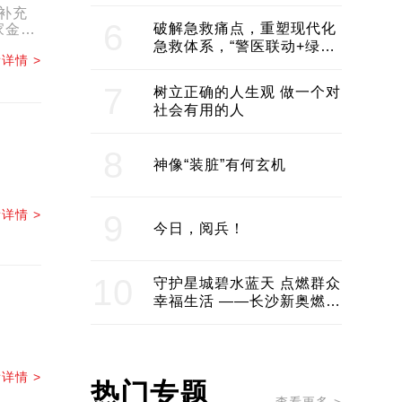
领企业不断发展创新 助推构
补充
建医美产业良性生态圈
6
破解急救痛点，重塑现代化
家金融
急救体系，“警医联动+绿波
详情 >
通行”：长沙急救系统化提速
7
树立正确的人生观 做一个对
社会有用的人
8
神像“装脏”有何玄机
详情 >
9
今日，阅兵！
10
守护星城碧水蓝天 点燃群众
幸福生活 ——长沙新奥燃气
服务经济社会发展纪实
详情 >
热门专题