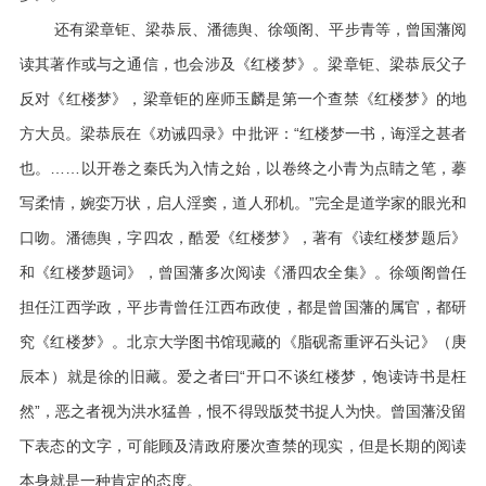
还有梁章钜、梁恭辰、潘德舆、徐颂阁、平步青等，曾国藩阅
读其著作或与之通信，也会涉及《红楼梦》。梁章钜、梁恭辰父子
反对《红楼梦》，梁章钜的座师玉麟是第一个查禁《红楼梦》的地
方大员。梁恭辰在《劝诫四录》中批评：“红楼梦一书，诲淫之甚者
也。……以开卷之秦氏为入情之始，以卷终之小青为点睛之笔，摹
写柔情，婉娈万状，启人淫窦，道人邪机。”完全是道学家的眼光和
口吻。潘德舆，字四农，酷爱《红楼梦》，著有《读红楼梦题后》
和《红楼梦题词》，曾国藩多次阅读《潘四农全集》。徐颂阁曾任
担任江西学政，平步青曾任江西布政使，都是曾国藩的属官，都研
究《红楼梦》。北京大学图书馆现藏的《脂砚斋重评石头记》（庚
辰本）就是徐的旧藏。爱之者曰“开口不谈红楼梦，饱读诗书是枉
然”，恶之者视为洪水猛兽，恨不得毁版焚书捉人为快。曾国藩没留
下表态的文字，可能顾及清政府屡次查禁的现实，但是长期的阅读
本身就是一种肯定的态度。