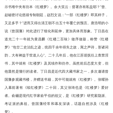
示书堆中夹有坊本《红楼梦》。余大笑云：督署亦有私盐耶？”曾、
赵秘密讨论慈禧专制朝廷，赵烈文说：“一部《红楼梦》即其样子，
又足多乎？”进而又得出清王朝不出五十年覆亡的预言。唐浩明的小
说《曾国藩》对此进行了细化和延伸，更加具体而形象。丁日昌在
道光二十一年就为黄昌麟《红楼二百咏》做序做跋，称赞《红楼
梦》“包廿二史治乱之迹，统四千余年得失之故，寓之声诗，形诸词
韵，大有裨益于世道人心”。二十几年后，他在江苏巡抚任上查禁淫
书，其中就有《红楼梦》及其续作和仿作。虽然前后态度大变，但
他显然是懂行的读者。丁日昌是近代四大藏书家之一，多次邀请曾
国藩参观藏书楼，并赠送书籍，其中可能就有《红楼梦》。张曜孙
入幕前著有《续红楼梦》二十回，其父张琦也是《红楼梦》爱好
者。俞樾是现代红学家俞平伯的祖父，是《红楼梦》研究索隐派、
考证派的鼻祖。曾国藩经常和幕友深谈，话题自然涉及《红楼
梦》。