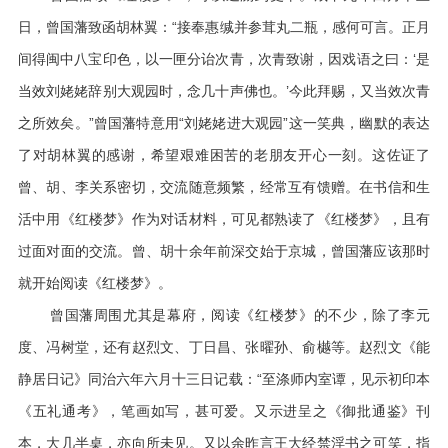
日，曾国藩致函胡林翼：“接奉惠缄并参茸丸二瓶，感何可言。正月
间得闽中八宝印色，以一匣分诒次青，次青致谢，因戏语之曰：‘是
当效刘姥姥辞别大观园时，念几十声佛也。’今此拜赐，又当效次青
之所效矣。”曾国藩特意用“刘姥姥进大观园”这一笑典，幽默的表达
了对胡林翼的感谢，希望艰难困苦的老朋友开心一刻。这佐证了
曾、胡、李关系密切，交流随意频繁，经常互有馈赠。在书信和生
活中用《红楼梦》作为对话材料，可见都熟读了《红楼梦》，且有
过面对面的交流。曾、胡十余年前深交始于京城，曾国藩应该那时
就开始阅读《红楼梦》。
曾国藩周围尤其是幕府，阅读《红楼梦》的不少，除了李元
度、冯树堂，还有赵烈文、丁日昌、张曜孙、俞樾等。赵烈文《能
静居日记》同治六年六月十三日记载：“至涤师内室谭，见示初印本
《五礼通考》，笔画如写，甚可爱。又示进呈之《御批通鉴》刊
本，大几半桌，亦向所未见。又以余昨言王大经禁淫书之可笑，指