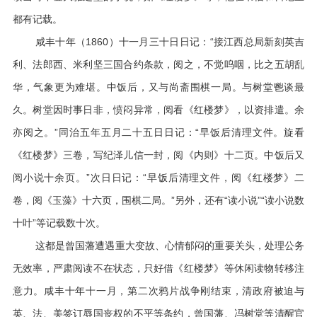
都有记载。
咸丰十年（1860）十一月三十日日记：“接江西总局新刻英吉
利、法郎西、米利坚三国合约条款，阅之，不觉呜咽，比之五胡乱
华，气象更为难堪。中饭后，又与尚斋围棋一局。与树堂鬯谈最
久。树堂因时事日非，愤闷异常，阅看《红楼梦》，以资排遣。余
亦阅之。”同治五年五月二十五日日记：“早饭后清理文件。旋看
《红楼梦》三卷，写纪泽儿信一封，阅《内则》十二页。中饭后又
阅小说十余页。”次日日记：“早饭后清理文件，阅《红楼梦》二
卷，阅《玉藻》十六页，围棋二局。”另外，还有“读小说”“读小说数
十叶”等记载数十次。
这都是曾国藩遭遇重大变故、心情郁闷的重要关头，处理公务
无效率，严肃阅读不在状态，只好借《红楼梦》等休闲读物转移注
意力。咸丰十年十一月，第二次鸦片战争刚结束，清政府被迫与
英、法、美签订辱国丧权的不平等条约，曾国藩、冯树堂等清醒官