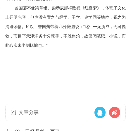
曾国藩不像梁章钜、梁恭辰那样敌视《红楼梦》，体现了文化
上开明包容，但也没有置之与经学、子学、史学同等地位，视之为
消遣读物。所以，曾国藩带着几分谦虚说：“此生一无所成，无可挽
救，而目下天津洋务十分棘手，不胜焦灼，故仅阅笔记、小说，而
此心实未半刻恬愉也。”
文章分享