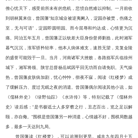
僚心忧天下，感受前所未有的危机，悲愤自然难以抑制。一月前收
到胡林翼来信，曾国藩“知京城业被逆夷阑入，淀园亦被焚，伤痛之
至，无与可语”，淀园即圆明园。而今屈辱和约达成，心情更为沉
痛。同治五年五月，曾国藩正以钦差大臣身份督师剿捻，此时湘军
暮气沉沉，淮军骄矜轻率，他本人病体难支，速胜无望，克复金陵
的盛誉可能毁于一旦。当月，河南诸军大挫败，各路捻军兵临徐州
城下，湘军将领、陕甘总督杨岳斌因平回无功而自请免职。天气燥
热，曾国藩皮肤病加剧，忧心忡忡，彻夜不寐，阅读《红楼梦》成
了缓解压力、度过无眠之夜的消遣。曾国藩偶尔阅读其他小说，如
《儒林外史》《绿野仙踪》《水浒传》等，特别记载了《儒林外
史》读后感：“是书极诋士人多穿窬之行，丑态百出，览之足以解
颐，亦自儆。”围棋是曾国藩另一种消遣，心情越不好，围棋局数越
多，最多一天达到九局。
曾国藩读《红楼梦》，可以追溯到更早。咸丰九年四月十五