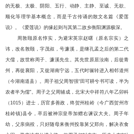
的无极、太极、阴阳、五行、动静、主静、至诚、无欲、
顺化等理学基本概念，而是千古传诵的散文名篇《爱莲
说》。《爱莲说》的缘起则与其第二故乡衡阳渊源极深。
周敦颐原名惇实，为避宋英宗赵曙（原名宗实）之
讳，改名敦颐，字茂叔，号濂溪，是继孔孟之后的第二代
大儒，故世称周子、濂溪先生。其先世原居汝南，后徙青
州，再徙襄阳，又徙湖南宁远，五代时辗转进入相邻道州
（今湖南道县）。周子祖父周智强“田可耕兮书可读，半为
农者半为儒”。周子之父周辅成，北宋大中祥符八年乙卯科
（1015）进士，历官多善政，终贺州桂岭（今广西贺州市
桂岭镇)县令，卒后被神宗皇帝加赠右谏议大夫。周子年
幼，父亲病殁，只好随母来衡州投靠舅父郑向，解决衣食