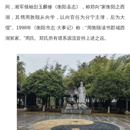
间，湘军领袖彭玉麟修《衡阳县志》，称郑向“家衡阳之西
湖，其甥周敦颐从向学，以向官任为分宁主簿，后为大
儒”。1998年《衡阳市志·大事记》称：“周敦颐读书郡城西
湖舅家。”周氏、郑氏所有谱系源流皆持上述之说。