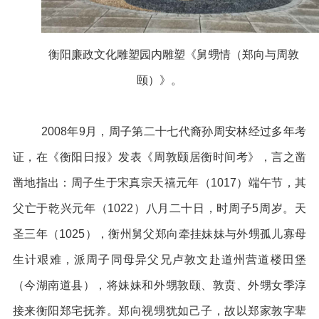
衡阳廉政文化雕塑园内雕塑《舅甥情（郑向与周敦
颐）》。
2008年9月，周子第二十七代裔孙周安林经过多年考
证，在《衡阳日报》发表《周敦颐居衡时间考》，言之凿
凿地指出：周子生于宋真宗天禧元年（1017）端午节，其
父亡于乾兴元年（1022）八月二十日，时周子5周岁。天
圣三年（1025），衡州舅父郑向牵挂妹妹与外甥孤儿寡母
生计艰难，派周子同母异父兄卢敦文赴道州营道楼田堡
（今湖南道县），将妹妹和外甥敦颐、敦贲、外甥女季淳
接来衡阳郑宅抚养。郑向视甥犹如己子，故以郑家敦字辈