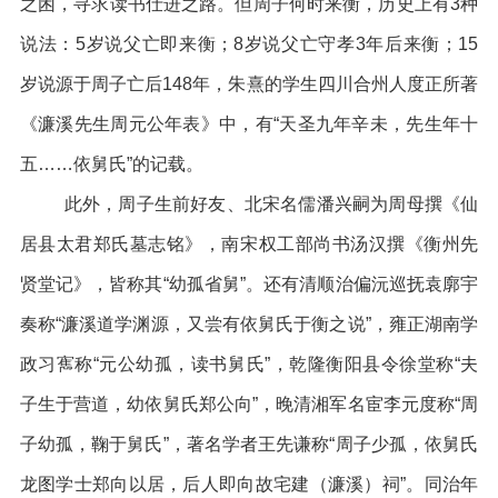
之困，寻求读书仕进之路。但周子何时来衡，历史上有3种
说法：5岁说父亡即来衡；8岁说父亡守孝3年后来衡；15
岁说源于周子亡后148年，朱熹的学生四川合州人度正所著
《濂溪先生周元公年表》中，有“天圣九年辛未，先生年十
五……依舅氏”的记载。
此外，周子生前好友、北宋名儒潘兴嗣为周母撰《仙
居县太君郑氏墓志铭》，南宋权工部尚书汤汉撰《衡州先
贤堂记》，皆称其“幼孤省舅”。还有清顺治偏沅巡抚袁廓宇
奏称“濂溪道学渊源，又尝有依舅氏于衡之说”，雍正湖南学
政习寯称“元公幼孤，读书舅氏”，乾隆衡阳县令徐堂称“夫
子生于营道，幼依舅氏郑公向”，晚清湘军名宦李元度称“周
子幼孤，鞠于舅氏”，著名学者王先谦称“周子少孤，依舅氏
龙图学士郑向以居，后人即向故宅建（濂溪）祠”。同治年