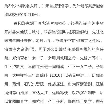
为3个外甥取名入籍，并亲自授课督学，为外甥尽其所能创
造比较好的学习条件。
衡阳郑家源于春秋诸侯郑桓公，郡望陈留(今河南省
开封县朱仙镇古城村，即春秋战国时期郑国都城)，先祖北
宋初年南仕来衡，定居西湖，故谱序中有“仰东京之遗风，
沾西湖之余润”语。周子外公郑灿曾任后蜀帝孟昶的左侍
禁。郑灿育有一女一子，女即周敦颐之母，先嫁卢郎中，
生下卢敦文，再醮道州进士周辅成，生下一女二子。子郑
向，大中祥符三年庚戌科（1010）以省元中进士，历知濠
州、蔡州，召试集贤院，修起居注。出为两浙运副，疏浚
润州蒜山漕河，直达大江，运输称便，以功擢右制诰，后
以龙图阁直学士知杭州，卒于任所。郑向精于史学，撰有