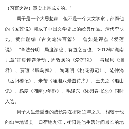
（习寯之说）事实上是成立的。”
周子是一个大思想家，但不是一个大文学家，然而他
的《爱莲说》却成了中国文学史上的经典作品。清代李扶
九、黄仁黼编《古文笔法百篇》，曾如是评点《爱莲
说》：“章法分明，局度深稳，有道之言也。”2012年“湖南
九章”征集评选活动，周敦颐的《爱莲说》，与屈原《湘
君》、贾谊《鵩鸟赋》、陶渊明《桃花源记》、范仲淹
《岳阳楼记》、米芾《潇湘八景图诗序》、王夫之《船山
记》、杨度《湖南少年歌》、毛泽东《沁园春·长沙》同时
入选。
周子人生最重要的成长期在衡阳12年之久，相较于他
的出生地道县，归宿地九江，衡阳是他生活时间最长的地