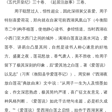
《五代开皇纪》三十卷、《起居注故事》三卷。
周子聪慧过人，悟性超众，因此深得舅父喜爱。周子
特别喜爱荷花，郑向就在自家宅前西湖凤凰山下（今衡阳
市二中)构亭植莲，使他静心读书、参经悟道。当时西湖在
小西门至大西门之间的城外，满湖白莲直达蒸水河边，爱
莲亭、讲易台凸显其间，自然是读书人称心遂意的好地
方。盛夏之夜，莲花怒放，香气袭人，美不胜收，给周子
留下了极其深刻的印象，后“爱其池之白莲，著《爱莲说》
以见志”（习寯《衡阳县学爱莲亭记》）。周安林《“西湖夜
放白莲花”典故由来》文中说：“从周子一生为人及惜墨如
金，作文深思熟虑，极其简约严谨，喜广征文友意见，诸
种风格判断，《爱莲说》如此千古绝句名篇，必是积久成
章。”“《爱莲说》受西湖白莲之启悟，始作于西湖舅家，