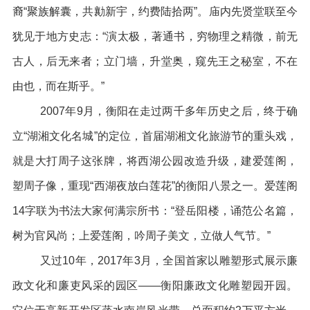
裔“聚族解囊，共勷新宇，约费陆拾两”。庙内先贤堂联至今
犹见于地方史志：“演太极，著通书，穷物理之精微，前无
古人，后无来者；立门墙，升堂奥，窥先王之秘室，不在
由也，而在斯乎。”
2007年9月，衡阳在走过两千多年历史之后，终于确
立“湖湘文化名城”的定位，首届湖湘文化旅游节的重头戏，
就是大打周子这张牌，将西湖公园改造升级，建爱莲阁，
塑周子像，重现“西湖夜放白莲花”的衡阳八景之一。爱莲阁
14字联为书法大家何满宗所书：“登岳阳楼，诵范公名篇，
树为官风尚；上爱莲阁，吟周子美文，立做人气节。”
又过10年，2017年3月，全国首家以雕塑形式展示廉
政文化和廉吏风采的园区——衡阳廉政文化雕塑园开园。