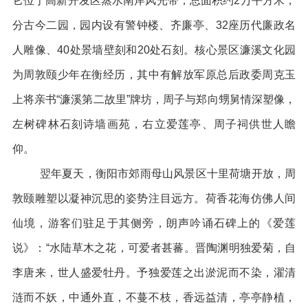
它位于高新开发区蒸水南岸风光带，总面积约2万平方米，
分古今二园，园内设有警钟楼、齐廉亭、32座历代廉政名
人雕像、40处景墙壁刻和20处石刻。核心景区濂溪文化园
为周敦颐少年在衡经历，其中有解放军原总后政委周克玉
上将亲书“濂溪第二故里”牌坊，周子与郑向甥舅情深塑像，
左树碑林石刻诗墙画苑，右立爱莲亭、周子祠供世人瞻
仰。
翌年夏天，衡阳市郊雨母山风景区十里荷塘开放，周
敦颐雕塑以凝神沉思的姿势注目远方。荷香花海仿佛人间
仙境，游客们驻足于其侧旁，朗声吟诵石碑上的《爱莲
说》：“水陆草木之花，可爱者甚蕃。晋陶渊明独爱菊，自
李唐来，世人盛爱牡丹。予独爱莲之出淤泥而不染，濯清
涟而不妖，中通外直，不蔓不枝，香远益清，亭亭静植，