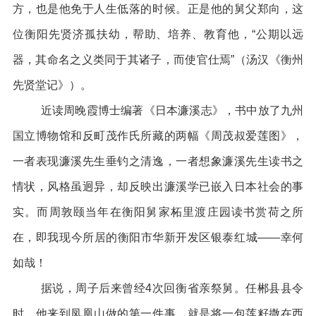
方，也是他免于人生低落的时候。正是他的舅父郑向，这
位衡阳先贤济孤扶幼，帮助、培养、教育他，“公期以远
器，其命名之义类同于其诸子，而使官仕焉”（汤汉《衡州
先贤堂记》）。
近读周晚霞博士编著《日本濂溪志》，书中放了九州
国立博物馆和反町茂作氏所藏的两幅《周茂叔爱莲图》，
一者表现濂溪先生垂钓之清逸，一者想象濂溪先生读书之
情状，风格虽迥异，却反映出濂溪学已嵌入日本社会的事
实。而周敦颐当年在衡阳舅家柘里渡庄园读书赏荷之所
在，即我现今所居的衡阳市华新开发区银泰红城——幸何
如哉！
据说，周子后来曾经4次回衡省亲祭舅。任郴县县令
时，他来到凤凰山做的第一件事，就是将一包莲籽撒在西