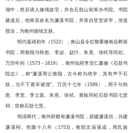
湖中，然后请人修缮故宅，并在石鼓山前筹办书院。书院
建成后，他将其命名为濂溪书院，并亲自登堂讲学，传道
授业，为衡州接续文脉。
明代嘉靖初年（1522），衡山县令彭簪重修南岳邺侯
书院，周敦颐与韩愈、李泌、赵抃、朱熹、张栻等同祀。
万历年间（1573－1619），衡州知府李安仁纂修《石鼓书
院志》，称“濂溪周公敦颐，古今称为绝学，其有声于石
鼓，当不下唐宋诸儒”。万历十七年（1589），周子与韩
愈、李宽、李士真、朱熹、张栻、黄榦同祀石鼓书院七贤
祠，世称石鼓七贤。
明清两代，衡州府都有濂溪书院，辟建濂溪街，兴建
濂溪祠。乾隆十八年（1753)，衡阳文庙落成，周氏族