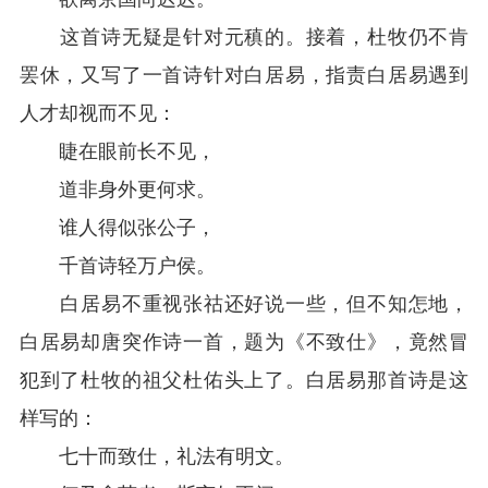
这首诗无疑是针对元稹的。接着，杜牧仍不肯
罢休，又写了一首诗针对白居易，指责白居易遇到
人才却视而不见：
睫在眼前长不见，
道非身外更何求。
谁人得似张公子，
千首诗轻万户侯。
白居易不重视张祜还好说一些，但不知怎地，
白居易却唐突作诗一首，题为《不致仕》，竟然冒
犯到了杜牧的祖父杜佑头上了。白居易那首诗是这
样写的：
七十而致仕，礼法有明文。