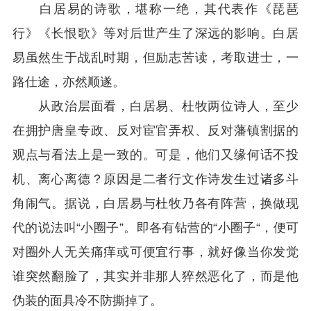
白居易的诗歌，堪称一绝，其代表作《琵琶
行》《长恨歌》等对后世产生了深远的影响。白居
易虽然生于战乱时期，但励志苦读，考取进士，一
路仕途，亦然顺遂。
从政治层面看，白居易、杜牧两位诗人，至少
在拥护唐皇专政、反对宦官弄权、反对藩镇割据的
观点与看法上是一致的。可是，他们又缘何话不投
机、离心离德？原因是二者行文作诗发生过诸多斗
角闹气。据说，白居易与杜牧乃各有阵营，换做现
代的说法叫“小圈子”。即各有钻营的“小圈子“，便可
对圈外人无关痛痒或可便宜行事，就好像当你发觉
谁突然翻脸了，其实并非那人猝然恶化了，而是他
伪装的面具冷不防撕掉了。