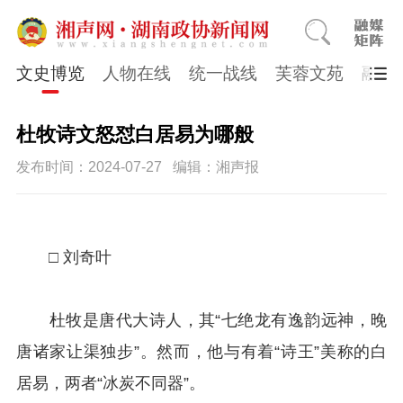
文史博览
人物在线
统一战线
芙蓉文苑
融媒
杜牧诗文怒怼白居易为哪般
发布时间：2024-07-27
编辑：湘声报
□ 刘奇叶
杜牧是唐代大诗人，其“七绝龙有逸韵远神，晚
唐诸家让渠独步”。然而，他与有着“诗王”美称的白
居易，两者“冰炭不同器”。