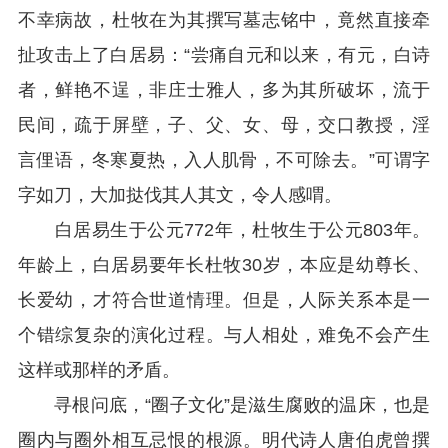
不幸病故，杜牧在为其撰写墓志铭中，竟然直接牵
扯攻击上了白居易：“尝痛自元和以来，有元，白诗
者，鲜艳不逞，非庄士雅人，多为其所破坏，流于
民间，疏于屏壁，子、父、女、母，交口教授，淫
言俚语，冬寒夏热，入人肌骨，不可除去。”可谓字
字如刀，大加挞伐其人其文，令人感喟。
白居易生于公元772年，杜牧生于公元803年。
年龄上，白居易要年长杜牧30岁，本应是幼尊长、
长爱幼，才符合世道情理。但是，人际关系本是一
个错综复杂的演化过程。与人相处，难免不会产生
这样或那样的矛盾。
寻根问底，“圈子文化”是滋生腐败的温床，也是
圈内与圈外相互忌恨的根源。明代诗人唐伯虎曾撰