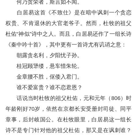
何乃贪荣者，斯言如不闻。
白居易这首《不致仕》是在暗中讽刺一个贪恋
权贵、不肯退休的大官老爷子。然而，杜牧的祖父
杜佑“神似”诗中之人。而且，白居易还作了一组长诗
《秦中吟十首》，其中更有一首诗尤有讥诮之意：
朝露贪名利，夕阳忧子孙。
桂冠顾犟缕，悬车惜朱轮。
金章腰不胜，伛倭入君门。
谁不爱富贵？谁不恋君恩？
话说当时杜牧的祖父杜佑，元和元年（806）时
年龄刚好70岁，依然在京都长安受册封司徒、同平
章事，后封岐国公。在杜牧眼里，白居易这一组长
诗不是专门针对他的祖父杜佑，那又是在讽刺谁？