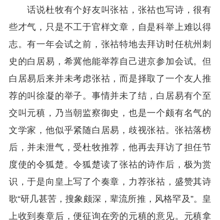
话说杜牧有个好友叫张祜，张祜也写诗，很有
些才气，只是不工于官样文章，自是科举上难以得
志。有一年会试之前，张祜特地去拜访时任杭州刺
史的白居易，希冀他能举荐自己进京参加会试。但
白居易后来并未考虑张祜，而是择取了一个友人推
荐的叫徐凝的举子。事情并未了结，白居易有个至
交叫元稹，乃当朝监察御史，也是一个颇有名气的
文学家，他似乎紧随白居易，歧视张祜。张祜落榜
后，并未泄气，受杜牧推荐，他再去拜访了担任节
度使的令狐楚。令狐楚读了张祜的诗作后，极为赏
识，于是向皇上写了个奏章，力荐张祜，盛赞其诗
歌“研几甚苦，搜象颇深，辈流所推，风格罕及”。皇
上收到奏章后，便征询在旁的元稹的意见。元稹拿