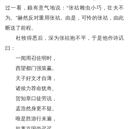
过一看，颇有意气地说：“张祜雕虫小巧，壮夫不
为。”赫然反对重用张祜。由是，可怜的张祜，由此
断送了前程。
杜牧得悉后，深为张祜抱不平，于是他作诗讥
曰：
一闻周召佐明时，
西望都门强策赢。
天子好文才自薄，
诸侯力荐命犹奇。
贺知章口徒劳说，
孟浩然身更不疑。
唯是胜游行未遍，
欲离京国尚迟迟。