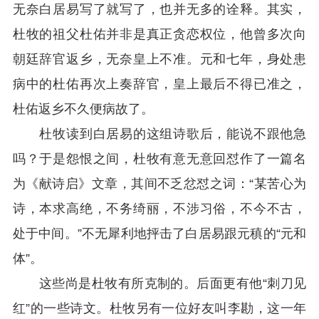
无奈白居易写了就写了，也并无多的诠释。其实，
杜牧的祖父杜佑并非是真正贪恋权位，他曾多次向
朝廷辞官返乡，无奈皇上不准。元和七年，身处患
病中的杜佑再次上奏辞官，皇上最后不得已准之，
杜佑返乡不久便病故了。
杜牧读到白居易的这组诗歌后，能说不跟他急
吗？于是怨恨之间，杜牧有意无意回怼作了一篇名
为《献诗启》文章，其间不乏忿怼之词：“某苦心为
诗，本求高绝，不务绮丽，不涉习俗，不今不古，
处于中间。”不无犀利地抨击了白居易跟元稹的“元和
体”。
这些尚是杜牧有所克制的。后面更有他“刺刀见
红”的一些诗文。杜牧另有一位好友叫李勘，这一年