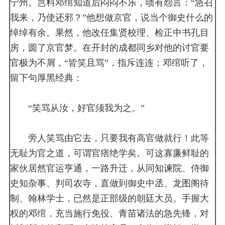
宁州。岂料邓绾知道后闷闷不乐，啧有怨言：“急召
我来，乃使还邪？”他想做京官，说当个御史什么的
绰绰有余。果然，他改任集贤校理、检正中书孔目
房，圆了京官梦。在开封的成都同乡对他的讨官要
官极为不屑，“皆笑且骂”，指斥连连；邓绾听了，
留下句厚黑经典：
“笑骂从汝，好官须我为之。”
旁人笑骂由它去，只要我有高官做就行！此等
无耻为官之道，可谓官痞绝学矣。可这寡廉鲜耻的
家伙居然官运亨通，一路升迁，从同知谏院、侍御
史知杂事、判司农寺，直做到御史中丞、龙图阁待
制、翰林学士，已然是正部级的朝廷大员。手握大
权的邓绾，充当施行免役、青苗诸法的急先锋，对