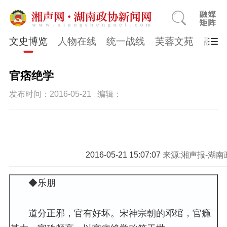
文史博览
人物在线
统一战线
芙蓉文苑
融媒
官痞绝学
发布时间：2016-05-21
编辑：
2016-05-21 15:07:07
来源:
湘声报-湖南
◆乐朋
道分正邪，官有好坏。宋神宗朝的邓绾，官瘾