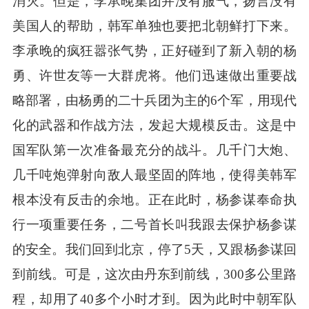
消灭。但是，李承晚集团并没有服气，扬言没有
美国人的帮助，韩军单独也要把北朝鲜打下来。
李承晚的疯狂嚣张气势，正好碰到了新入朝的杨
勇、许世友等一大群虎将。他们迅速做出重要战
略部署，由杨勇的二十兵团为主的
6个军，用现代
化的武器和作战方法，发起大规模反击。这是中
国军队第一次准备最充分的战斗。几千门大炮、
几千吨炮弹射向敌人最坚固的阵地，使得美韩军
根本没有反击的余地。正在此时，杨参谋奉命执
行一项重要任务，二号首长叫我跟去保护杨参谋
的安全。我们回到北京，停了5天，又跟杨参谋回
到前线。可是，这次由丹东到前线，300多公里路
程，却用了40多个小时才到。因为此时中朝军队