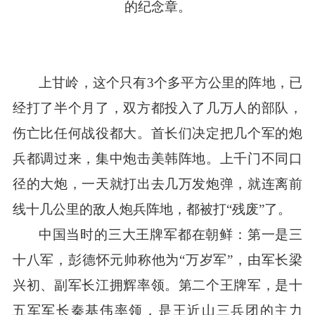
的纪念章。
上甘岭，这个只有
3个多平方公里的阵地，已
经打了半个月了，双方都投入了几万人的部队，
伤亡比任何战役都大。首长们决定把几个军的炮
兵都调过来，集中炮击美韩阵地。上千门不同口
径的大炮，一天就打出去几万发炮弹，就连离前
线十几公里的敌人炮兵阵地，都被打“残废”了。
中国当时的三大王牌军都在朝鲜：第一是三
十八军，彭德怀元帅称他为
“万岁军”，由军长梁
兴初、副军长江拥辉率领。第二个王牌军，是十
五军军长秦基伟率领，是王近山三兵团的主力