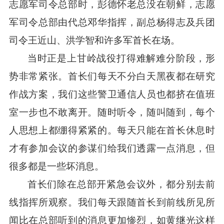
志愿军司令总部时，彭德怀老总没在朝鲜，志愿
军司令总部由代总邓华指挥，副总杨得志及兵团
司令王近山、洪学智和许多军首长在场。
当时正是上甘岭战役打得难解难分阶段，形
势非常紧张。首长们每天不分白天黑夜都在研究
作战方案，我们这些警卫通信人员也都挤在值班
室一步也不敢离开。随时听令，随叫随到，每个
人思想上都绷得紧紧的。每天只能在首长休息时
才有参加会议的参谋们给我们透露一点消息，但
很多都是一些坏消息。
首长们除在总部开紧急会议外，都分别去前
线指挥所观察。我们每天跟随首长到前线所见所
闻比在总部听到的消息更加惨烈，如黄继光这样