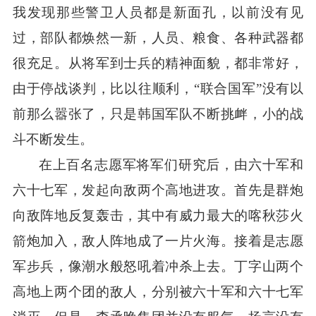
我发现那些警卫人员都是新面孔，以前没有见
过，部队都焕然一新，人员、粮食、各种武器都
很充足。从将军到士兵的精神面貌，都非常好，
由于停战谈判，比以往顺利，“联合国军”没有以
前那么嚣张了，只是韩国军队不断挑衅，小的战
斗不断发生。
在上百名志愿军将军们研究后，由六十军和
六十七军，发起向敌两个高地进攻。首先是群炮
向敌阵地反复轰击，其中有威力最大的喀秋莎火
箭炮加入，敌人阵地成了一片火海。接着是志愿
军步兵，像潮水般怒吼着冲杀上去。丁字山两个
高地上两个团的敌人，分别被六十军和六十七军