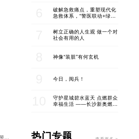
领企业不断发展创新 助推构
建医美产业良性生态圈
6
破解急救痛点，重塑现代化
急救体系，“警医联动+绿波
通行”：长沙急救系统化提速
7
树立正确的人生观 做一个对
社会有用的人
8
神像“装脏”有何玄机
9
今日，阅兵！
10
守护星城碧水蓝天 点燃群众
幸福生活 ——长沙新奥燃气
服务经济社会发展纪实
热门专题
民、