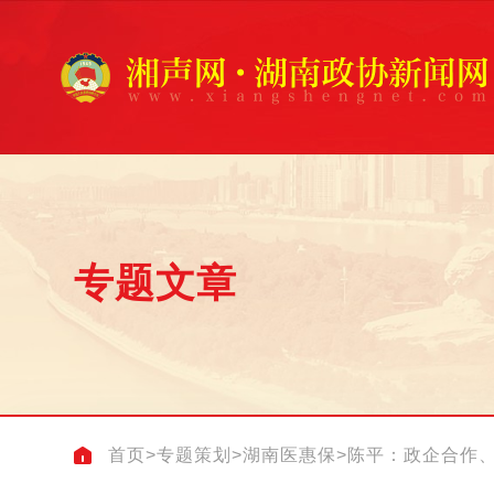
专题文章
首页
>
专题策划
>
湖南医惠保
>
陈平：政企合作