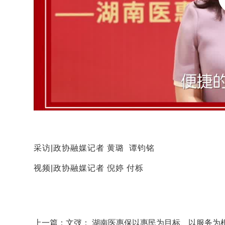
采访|政协融媒记者 黄璐 谭钧铭
视频|政协融媒记者 倪婷 付栎
上一篇：文弢： 湖南医惠保以惠民为目标、以服务为