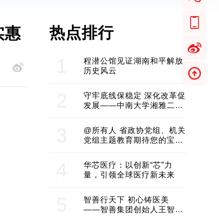
热点排行
实惠
1
程潜公馆见证湖南和平解放
历史风云
2
守牢底线保稳定 深化改革促
发展——中南大学湘雅二医
院2024年工作综述
3
@所有人 省政协党组、机关
党组主题教育期待您的宝贵
意见和建议
4
华芯医疗：以创新“芯”力
量，引领全球医疗新未来
5
智善行天下 初心铸医美
——智善集团创始人王智带