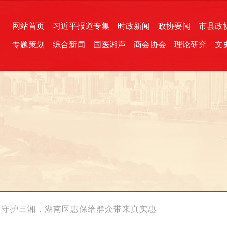
网站首页
习近平报道专集
时政新闻
政协要闻
市县政
专题策划
综合新闻
国医湘声
商会协会
理论研究
文
统一战线
芙蓉文苑
融媒影音
2026全国两会
各地政协
“四同四立”主题活动
三湘生态
产学研
国学经典
、守护三湘，湖南医惠保给群众带来真实惠