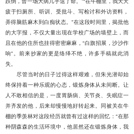
跌倒，曾一场大病几乎送了命。”“在牛棚里，我天天
疲于扫厕所、听训、受批斗、写检讨和外访资料，
弄得脑筋麻木到白痴状态。”在这段时间里，揭批他
的大字报，不仅大量出现在学校广场的墙壁上，而
且在他的住所也挂得密密麻麻，“白旗招展，沙沙作
响”。前来抄家的更是络绎不绝，许多手稿就此消
失。
尽管当时的日子过得这样艰难，但朱光潜却始
终保持着一种乐观的心态，锻炼身体从未间断。让
人不敢相信的是，一度胃肠病、关节炎、失眠症一
并齐发的他，后来却慢慢地好转起来。同被关在牛
棚的季羡林对这段经历就曾有过这样的回忆：“在那
种阴森森的生活环境中，他居然还在锻炼身体，我