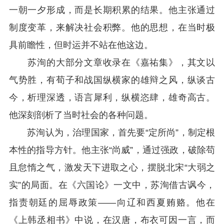
一朝一夕形成，而是长期积累的结果。他主张通过
制度变革，来解决社会积弊。他的思想，在当时极
具前瞻性，但时运并不站在他这边。
苏洵的大部分文章收录在《嘉祐集》，其文以
气势胜，有荀子和战国纵横家的雄辩之风，纵谈古
今，析理深透，语言犀利，纵横恣肆，雄奇高古。
他深刻剖析了当时社会的各种问题。
苏洵认为，治理国家，首先要“定所尚”，制定根
本性的指导方针。他主张“尚威”，通过强政，破除苟
且怠惰之气，激发天下进取之心，摆脱北宋“大弱之
实”的局面。在《六国论》一文中，苏洵借古讽今，
指责朝廷的屈辱政策——向辽和西夏贿赂。他在
《上韩丞相书》中说，在汉唐，布衣可因一言，而