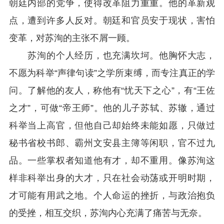
朝廷内部的党争，使得改革阻力重重。他的革新观
点，遭到许多人反对。朝廷和官员安于现状，害怕
变革，对苏洵的主张不屑一顾。
苏洵的个人经历，也充满坎坷。他胸怀大志，
不愿为科举“声律句读”之学所束缚，而专注真正的学
问。了解他的友人，称他有“忧天下之心”，有“王佐
之才”，可做“帝王师”。他的儿子苏轼、苏辙，通过
科举当上高官，但他自己却始终未能如愿，只做过
秘书省校书郎、霸州文安县主簿等闲职，官不过九
品。一些掌权者知道他有才，却不重用。像苏洵这
样非科举出身的大才，只在社会动荡或开明时期，
才可能有用武之地。个人命运的挫折，与政治抱负
的受挫，相互交织，苏洵内心充满了痛苦与无奈。