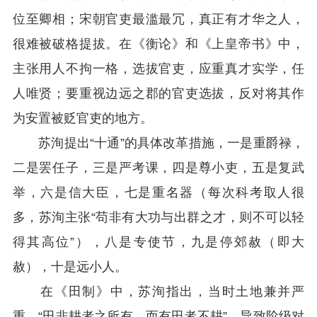
位至卿相；宋朝官吏最滥最冗，真正有才华之人，
很难被破格提拔。在《衡论》和《上皇帝书》中，
主张用人不拘一格，选拔官吏，应重真才实学，任
人唯贤；要重视边远之郡的官吏选拔，反对将其作
为安置被贬官吏的地方。
苏洵提出“十通”的具体改革措施，一是重爵禄，
二是罢任子，三是严考课，四是尊小吏，五是复武
举，六是信大臣，七是重名器（每次科考取人很
多，苏洵主张“苟非有大功与出群之才，则不可以轻
得其高位”），八是专使节，九是停郊赦（即大
赦），十是远小人。
在《田制》中，苏洵指出，当时土地兼并严
重，“田非耕者之所有，而有田者不耕”，导致阶级对