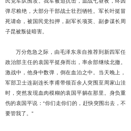
民党军队围攻。我军被迫抗击，血战七昼夜，终因
弹尽粮绝，大部分干部战士壮烈牺牲。军长叶挺冒
死请命，被国民党扣押，副军长项英、副参谋长周
子昆被叛徒暗害。
万分危急之际，由毛泽东亲自推荐到新四军任
政治部主任的袁国平挺身而出，率余部继续北撤。
激战中，他身中数弹，倒在血泊之中。当天晚上，
军部卫士连副连长李甫带领百余人突围至周家山洼
时，突然发现血肉模糊的袁国平躺在那里。身负重
伤的袁国平说：“你们走你们的，赶快突围出去，不
要管我了。”