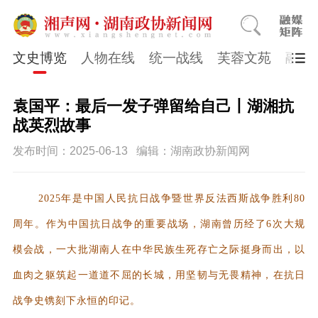
文史博览
人物在线
统一战线
芙蓉文苑
融媒
袁国平：最后一发子弹留给自己丨湖湘抗
战英烈故事
发布时间：2025-06-13
编辑：湖南政协新闻网
2025年是中国人民抗日战争暨世界反法西斯战争胜利80
周年。作为中国抗日战争的重要战场，湖南曾历经了6次大规
模会战，一大批湖南人在中华民族生死存亡之际挺身而出，以
血肉之躯筑起一道道不屈的长城，用坚韧与无畏精神，在抗日
战争史镌刻下永恒的印记。