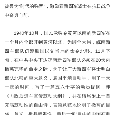
被誉为“时代的强音”，激励着新四军战士在抗日战争
中奋勇向前。
1940年10月，国民党强令黄河以南的新四军在
一个月内全部开到黄河以北。为顾全大局，皖南新
四军部队仍遵照国民党当局的命令北移。11月下
旬，在中共中央下达皖南新四军部队必须在20天内
撤离完毕的命令之际，为了让广大新四军将士明白
部队北移的重大意义，袁国平亲自动手，用了一天
一夜的时间，写了一篇五六千字的动员提纲，即
《向敌后进军宣传鼓动大纲》，并在结尾附上一首
充满鼓动性的自由诗，言简意赅地说明了撤离的目
标、意义，极具鼓舞性，最后一句“自由的中国在明