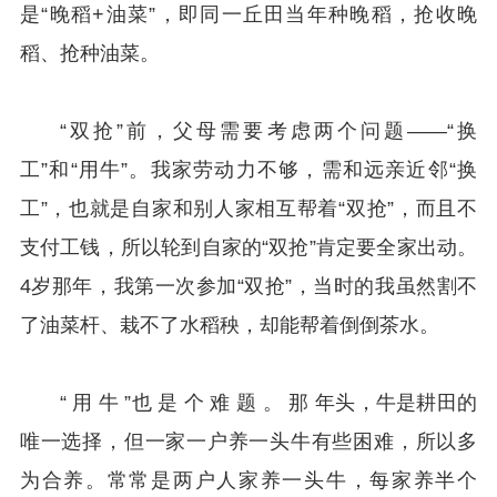
是“晚稻+油菜”，即同一丘田当年种晚稻，抢收晚
稻、抢种油菜。
“双抢”前，父母需要考虑两个问题——“换
工”和“用牛”。我家劳动力不够，需和远亲近邻“换
工”，也就是自家和别人家相互帮着“双抢”，而且不
支付工钱，所以轮到自家的“双抢”肯定要全家出动。
4岁
那年，我第一次参加“双抢”，当时的我虽然割不
了油菜杆、栽不了水稻秧，却能帮着倒倒茶水。
“ 用 牛 ”也 是 个 难 题 。 那 年头，牛是耕田的
唯一选择，但一家一户养一头牛有些困难，所以多
为合养。常常是两户人家养一头牛，每家养半个