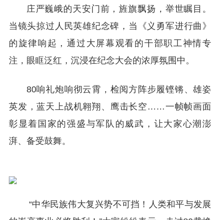
庄严巍峨的天安门前，旌旗飘扬，举世瞩目。
当镜头掠过人民英雄纪念碑，当《义勇军进行曲》
的旋律响起，通过大屏幕观看的干部职工神情专
注，眼眶泛红，沉浸在纪念大会的浓厚氛围中。
80响礼炮响彻云霄，检阅方阵步履铿锵、雄姿
英发，蓝天上战机翱翔、鹰击长空……一帧帧画面
彰显着国家的强盛与军队的威武，让大家心潮澎
湃、备受鼓舞。
“中华民族伟大复兴势不可挡！人类和平与发展