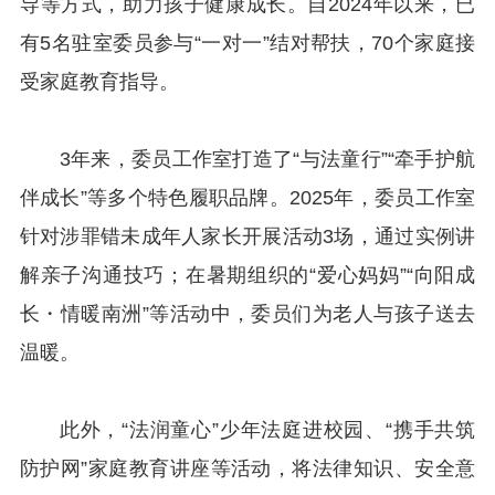
导等方式，助力孩子健康成长。自2024年以来，已
有5名驻室委员参与“一对一”结对帮扶，70个家庭接
受家庭教育指导。
3年来，委员工作室打造了“与法童行”“牵手护航
伴成长”等多个特色履职品牌。2025年，委员工作室
针对涉罪错未成年人家长开展活动3场，通过实例讲
解亲子沟通技巧；在暑期组织的“爱心妈妈”“向阳成
长・情暖南洲”等活动中，委员们为老人与孩子送去
温暖。
此外，“法润童心”少年法庭进校园、“携手共筑
防护网”家庭教育讲座等活动，将法律知识、安全意