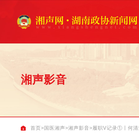
湘声影音
首页
>
国医湘声
>
湘声影音
>
履职V记录①丨何