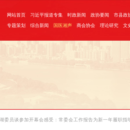
网站首页
习近平报道专集
时政新闻
政协要闻
市县政
专题策划
综合新闻
国医湘声
商会协会
理论研究
文
统一战线
芙蓉文苑
融媒影音
2026全国两会
各地政协
“四同四立”主题活动
三湘生态
产学研
国学经典
清湖委员谈参加开幕会感受：常委会工作报告为新一年履职指