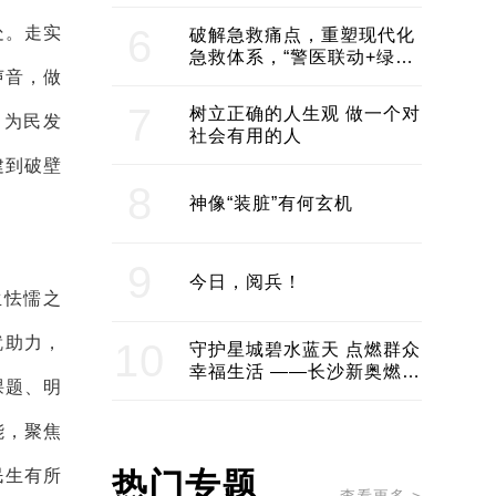
领企业不断发展创新 助推构
建医美产业良性生态圈
6
处。走实
破解急救痛点，重塑现代化
急救体系，“警医联动+绿波
声音，做
通行”：长沙急救系统化提速
7
树立正确的人生观 做一个对
，为民发
社会有用的人
建到破壁
8
神像“装脏”有何玄机
9
今日，阅兵！
生怯懦之
就助力，
10
守护星城碧水蓝天 点燃群众
幸福生活 ——长沙新奥燃气
课题、明
服务经济社会发展纪实
能，聚焦
民生有所
热门专题