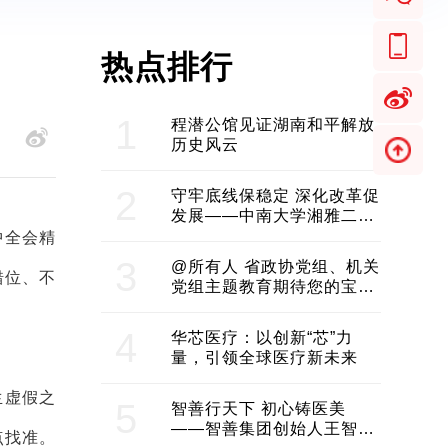
热点排行
1
程潜公馆见证湖南和平解放
历史风云
2
守牢底线保稳定 深化改革促
发展——中南大学湘雅二医
院2024年工作综述
中全会精
3
@所有人 省政协党组、机关
错位、不
党组主题教育期待您的宝贵
意见和建议
4
华芯医疗：以创新“芯”力
量，引领全球医疗新未来
生虚假之
5
智善行天下 初心铸医美
——智善集团创始人王智带
点找准。