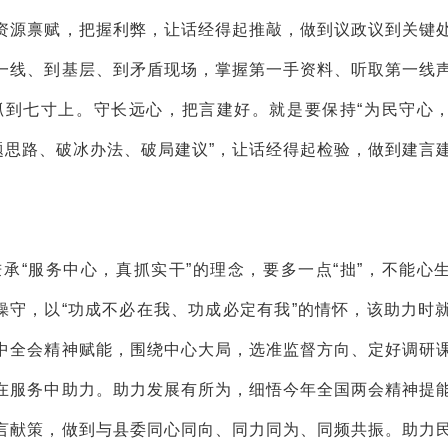
资源禀赋，把握利弊，让话经得起推敲，做到议政议到关键
一线、到基层、到矛盾现场，掌握第一手资料、听取第一线
抓到七寸上。守长远心，把言建好。就是要保持“为民守心
题思路、破冰办法、破局建议”，让话经得起检验，做到建言
承“服务中心，真抓实干”的理念，要多一点“拙”，不能心
操守，以“功成不必在我、功成必定有我”的情怀，该助力时
中全会精神赋能，围绕中心大局，选准监督方向、定好调研
在服务中助力。助力发展有所为，细悟今年全国两会精神提
言献策，做到与县委同心同向、同力同为、同频共振。助力