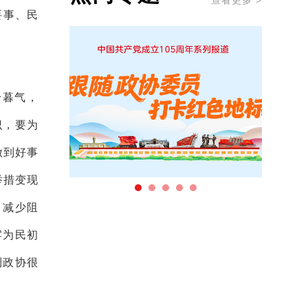
查看更多 >
要事、民
身暮气，
识，要为
做到好事
举措变现
，减少阻
牢为民初
到政协很