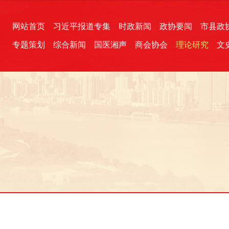
网站首页
习近平报道专集
时政新闻
政协要闻
市县政
专题策划
综合新闻
国医湘声
商会协会
理论研究
文
统一战线
芙蓉文苑
融媒影音
2026全国两会
各地政协
“四同四立”主题活动
三湘生态
产学研
国学经典