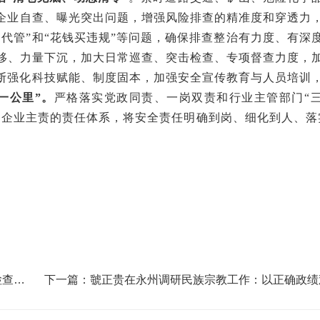
企业自查、曝光突出问题，
增强风险排查的
精准度
和穿透力
罚代管”
和
“花钱买违规”等问题
，
确保排查整治有力度、有深
移、力量下沉，
加大日常巡查、突击
检查、专项督查力度，
断
强化
科技赋能、制度固本，加强安全宣传教育与人员培训
一公里”
。
严格落实党政同责、一岗双责和行业主管部门
“
、企业主责
的
责任体系，将安全责任明确到岗、
细化
到人、
落
检查烟
下一篇：虢正贵在永州调研民族宗教工作：以正确政绩
领和推动民族地区经济高质量发展