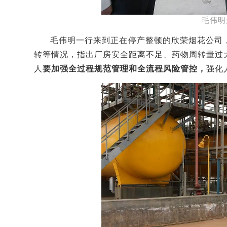
毛伟明
毛伟明
一行
来到
正在停产整顿的
欣荣烟花公司
转等情况，指出厂房安全距离不足、
药物周转量过
人
要加强全过程规范管理和全流程风险管控
，
强化