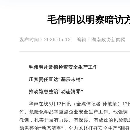
毛伟明以明察暗访
发布时间：2026-05-13
编辑：湖南政协新闻网
毛伟明赴常德检查安全生产工作
压实
责任
直达
“基层末梢”
推动隐患整治
“
动态清零
”
华声在线
5
月
12
日讯
（全媒体记者
孙敏坚）
12
竹、危险化学品等重点企业安全生产工作。他强调
教训，
扎实开展有力度、有深度、有成效的风险隐
隐患整治
“动态清零”
，
全力以赴打好安全生产
“翻身