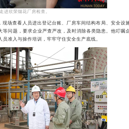
走进欣荣烟花厂房检查。
，
现场查看人员进出登记台账、厂房车间结构布局、安全设
大
等问题，要求企业严查严改，及时消除各类隐患
。
他
叮嘱
人员准入与操作培训，
牢牢守住
安全生产底线
。