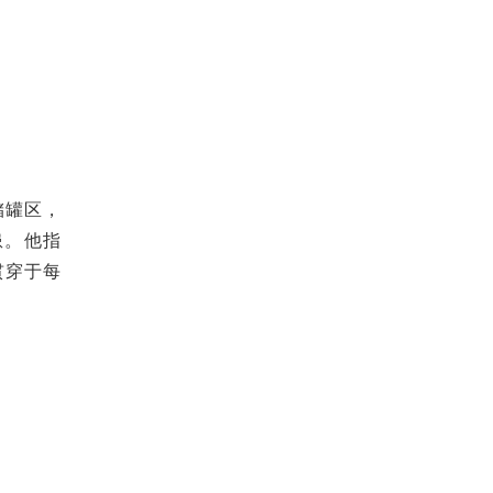
储罐区，
患
。他指
贯穿于每