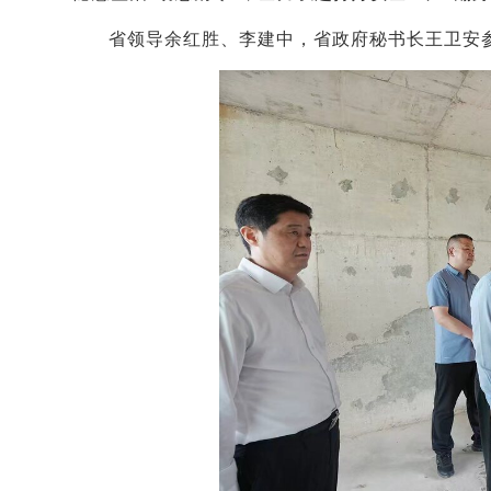
省领导
余红胜、李建中
，
省政府秘书长
王卫安