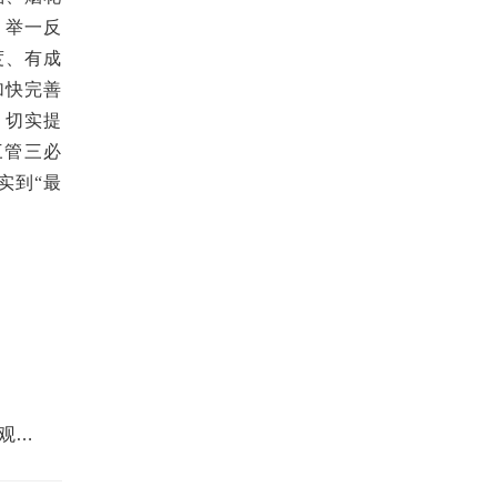
，
举一反
度、有成
加快完善
，
切实
提
三管三必
实到
“最
观引