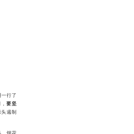
明
一行
了
调，
要坚
源头遏制
品、烟花