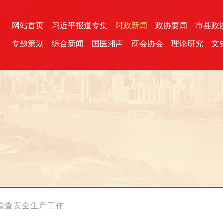
网站首页
习近平报道专集
时政新闻
政协要闻
市县政
专题策划
综合新闻
国医湘声
商会协会
理论研究
文
统一战线
芙蓉文苑
融媒影音
2026全国两会
各地政协
“四同四立”主题活动
三湘生态
产学研
国学经典
检查安全生产工作