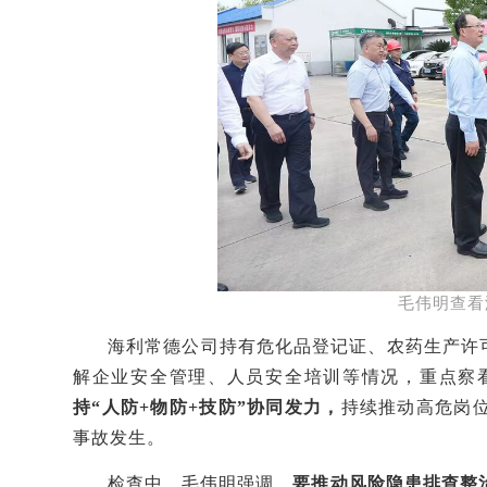
毛伟明查看
海利常德公司
持有危化品登记证、农药生产许
解企业安全管理、人员安全培训等情况，重点察
持
“人防+物防+技防”协同发力
，
持续推动高危岗
事故发生。
检查中，
毛伟明
强调，
要推动
风险隐患
排查整