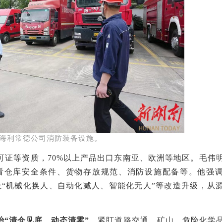
海利常德公司消防装备设施。
可证等资质，
70%
以上产品出口东南亚、欧洲等地区
。
毛伟
看仓库安全条件、货物存放规范、消防设施配备等
。他强
位
“机械化换人、自动化减人、智能化无人”等改造升级，从
治
“清仓见底、动态清零”
。
紧盯道路交通、矿山、危险化学