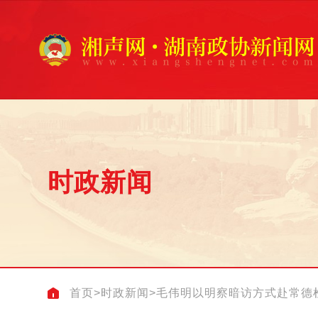
时政新闻
首页
>
时政新闻
>
毛伟明以明察暗访方式赴常德