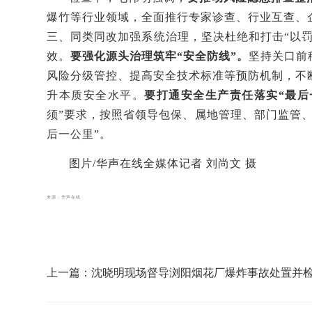
爆竹等行业
领域
，
全面推行专家诊查、行业互查、
三、同类同改
加强系统治理，
坚决杜绝和打击
“以
效。
要强化源头治理筑牢
“安全防线”
。
坚持关口前
风险分级管控、提高安全技术标准等预防机制
，不
升本质安全水平
。
要打通安全生产责任落实
“最后
须”要求
，
按照
省领导包保、属地管理、部门监管
后一公里”
。
图片/华声在线全媒体记者 刘尚文 摄
来源：华声在线
上一篇：沈晓明现场督导浏阳烟花厂爆炸事故处置并
花爆竹产业风险隐患排查整治工作