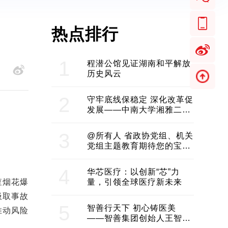
热点排行
1
程潜公馆见证湖南和平解放
历史风云
2
守牢底线保稳定 深化改革促
发展——中南大学湘雅二医
院2024年工作综述
3
@所有人 省政协党组、机关
党组主题教育期待您的宝贵
意见和建议
4
华芯医疗：以创新“芯”力
查烟花爆
量，引领全球医疗新未来
汲取事故
5
智善行天下 初心铸医美
推动风险
——智善集团创始人王智带