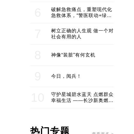
领企业不断发展创新 助推构
建医美产业良性生态圈
6
破解急救痛点，重塑现代化
急救体系，“警医联动+绿波
通行”：长沙急救系统化提速
7
树立正确的人生观 做一个对
社会有用的人
8
神像“装脏”有何玄机
9
今日，阅兵！
10
守护星城碧水蓝天 点燃群众
幸福生活 ——长沙新奥燃气
服务经济社会发展纪实
热门专题