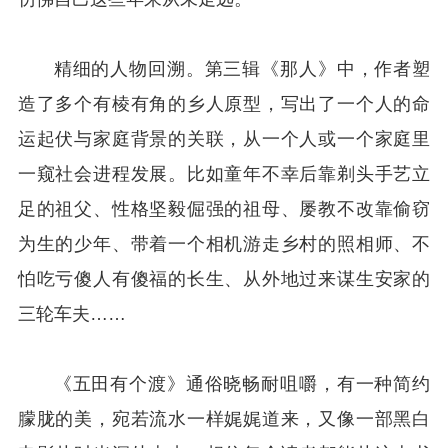
精细的人物回溯。第三辑《那人》中，作者塑
造了多个有棱有角的乡人原型，写出了一个人的命
运起伏与家庭背景的关联，从一个人或一个家庭里
一窥社会进程发展。比如童年不幸后靠剃头手艺立
足的祖父、性格坚毅倔强的祖母、屡教不改靠偷窃
为生的少年、带着一个相机游走乡村的照相师、不
怕吃亏傻人有傻福的长生、从外地过来谋生安家的
三轮车夫……
《五田有个渡》通俗晓畅耐咀嚼，有一种简约
朦胧的美，宛若流水一样娓娓道来，又像一部黑白