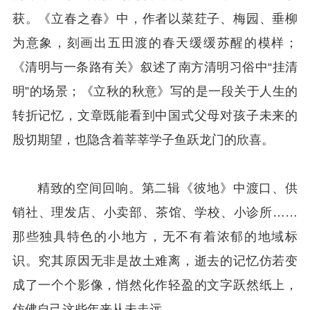
获。《立春之春》中，作者以菜荭子、梅园、垂柳
为意象，刻画出五田渡的春天缓缓苏醒的模样；
《清明与一条路有关》叙述了南方清明习俗中“挂清
明”的场景；《立秋的秋意》写的是一段关于人生的
转折记忆，文章既能看到中国式父母对孩子未来的
殷切期望，也隐含着莘莘学子鱼跃龙门的欣喜。
精致的空间回响。第二辑《彼地》中渡口、供
销社、理发店、小卖部、茶馆、学校、小诊所……
那些独具特色的小地方，无不有着浓郁的地域标
识。究其原因无非是故土难离，逝去的记忆仿若变
成了一个个影像，悄然化作轻盈的文字跃然纸上，
仿佛自己这些年来从未走远。