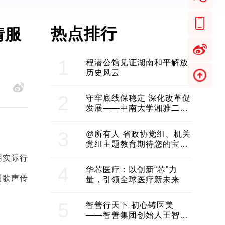
热点排行
情服
1
程潜公馆见证湖南和平解放
历史风云
2
守牢底线保稳定 深化改革促
发展——中南大学湘雅二医
院2024年工作综述
3
@所有人 省政协党组、机关
党组主题教育期待您的宝贵
意见和建议
用实际行
4
华芯医疗：以创新“芯”力
到歌声传
量，引领全球医疗新未来
5
智善行天下 初心铸医美
——智善集团创始人王智带