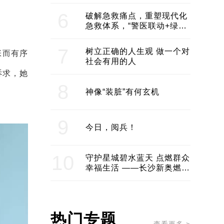
领企业不断发展创新 助推构
建医美产业良性生态圈
6
破解急救痛点，重塑现代化
急救体系，“警医联动+绿波
通行”：长沙急救系统化提速
7
树立正确的人生观 做一个对
张而有序
社会有用的人
诉求，她
8
神像“装脏”有何玄机
9
今日，阅兵！
10
守护星城碧水蓝天 点燃群众
幸福生活 ——长沙新奥燃气
服务经济社会发展纪实
热门专题