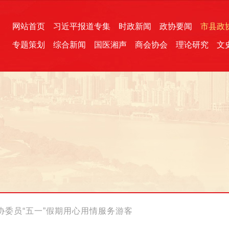
网站首页
习近平报道专集
时政新闻
政协要闻
市县政
专题策划
综合新闻
国医湘声
商会协会
理论研究
文
统一战线
芙蓉文苑
融媒影音
2026全国两会
各地政协
“四同四立”主题活动
三湘生态
产学研
国学经典
委员“五一”假期用心用情服务游客