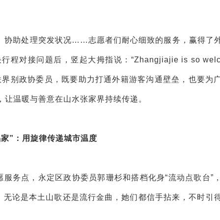
、协助处理突发状况……志愿者们耐心细致的服务，赢得了
后，竖起大拇指说：“Zhangjiajie is so welco
联界别政协委员，既要助力打通外籍游客沟通壁垒，也要为
，让温暖与善意在山水张家界持续传递。
唱家”：用旋律传递城市温度
愿服务点，永定区政协委员郭珊杉和搭档化身“流动点歌台”
求，无论是本土山歌还是流行金曲，她们都信手拈来，不时引