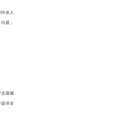
00余人
务问题，
守志愿服
客提供全