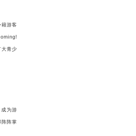
外籍游客
ming!
广大青少
，成为游
得阵阵掌