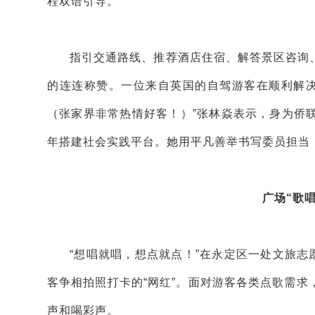
程双语引导。
指引交通路线、推荐酒店住宿、解答景区咨询
的连连称赞。一位来自英国的自驾游客在顺利解决行程对接问题
（张家界非常热情好客！）”张林焱表示，身为侨
年搭建社会实践平台。她用平凡善举书写委员担当
广场“歌
“想唱就唱，想点就点！”在永定区一处文旅志
客争相拍照打卡的“网红”。面对游客各类点歌需
声和喝彩声。