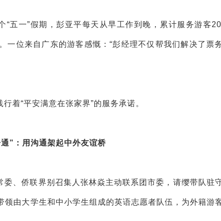
个“五一”假期，彭亚平每天从早工作到晚，累计服务游客20
。一位来自广东的游客感慨：“彭经理不仅帮我们解决了票
行着“平安满意在张家界”的服务承诺。
语通”：用沟通架起中外友谊桥
常委、侨联界别召集人张林焱主动联系团市委，请缨带队驻
带领由大学生和中小学生组成的英语志愿者队伍，为外籍游