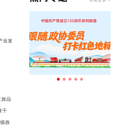
查看更多 >
产业发
文旅品
拨千
三级政