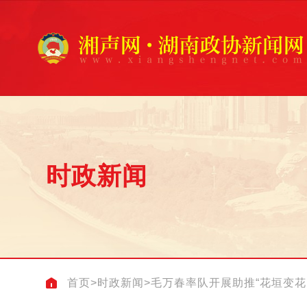
时政新闻
首页
>
时政新闻
>
毛万春率队开展助推“花垣变花