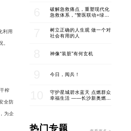
领企业不断发展创新 助推构
建医美产业良性生态圈
6
破解急救痛点，重塑现代化
急救体系，“警医联动+绿波
通行”：长沙急救系统化提速
7
树立正确的人生观 做一个对
化利用
社会有用的人
况。
8
神像“装脏”有何玄机
9
今日，阅兵！
干榨
10
守护星城碧水蓝天 点燃群众
幸福生活 ——长沙新奥燃气
安全防
服务经济社会发展纪实
系，为企
热门专题