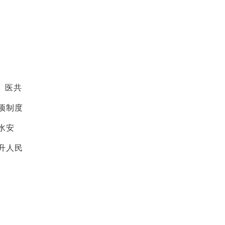
、医共
项制度
水安
升人民