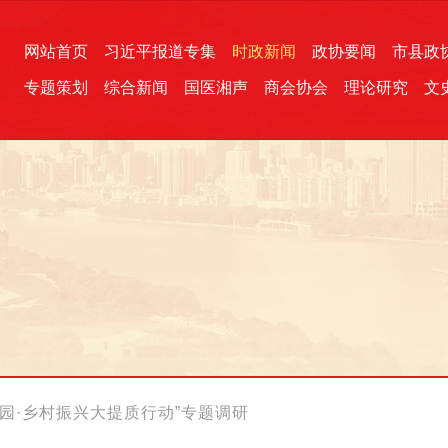
网站首页
习近平报道专集
时政新闻
政协要闻
市县政
专题策划
综合新闻
国医湘声
商会协会
理论研究
文
统一战线
芙蓉文苑
融媒影音
2026全国两会
各地政协
“四同四立”主题活动
三湘生态
产学研
国学经典
园·乡村振兴大提质行动”专题调研