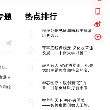
热点排行
专题
1
程潜公馆见证湖南和平解放
历史风云
2
守牢底线保稳定 深化改革促
发展——中南大学湘雅二医
院2024年工作综述
3
@所有人 省政协党组、机关
调研。
党组主题教育期待您的宝贵
意见和建议
发展首
4
华芯医疗：以创新“芯”力
兴和绿
量，引领全球医疗新未来
5
智善行天下 初心铸医美
——智善集团创始人王智带