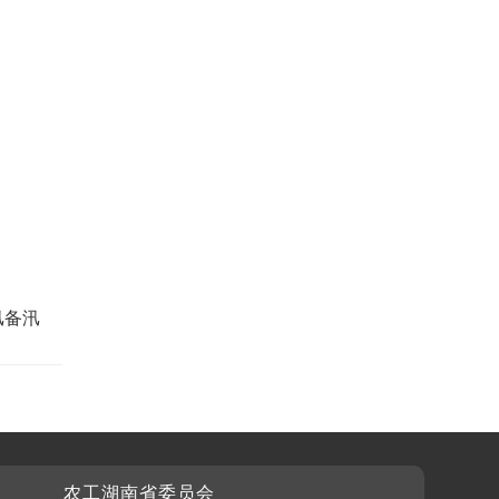
汛备汛
农工湖南省委员会