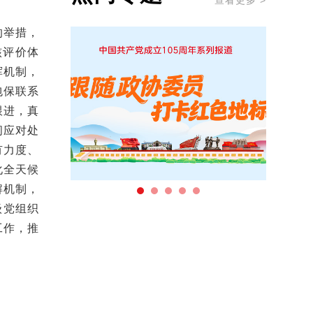
查看更多 >
的举措，
核评价体
挥机制，
包保联系
跟进，真
间应对处
有力度、
化全天候
解机制，
级党组织
工作，推