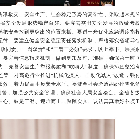
防汛救灾、安全生产
、社会稳定
形势的复杂性，采取超常规
全省安全发展形势稳定向好。要完善突出安全发展的政绩考
任感把安全放到更突出的位置来抓。要进一步优化应急调度指
作纪律。要建立健全安全稳定责任落实机制，严格落实省领导
政同责、一岗双责”和“三管三必须”要求，以上率下、层层
”。要完善信息报送机制，做到更加及时、准确，确保第一时
力，完善安全生产举报奖励和“吹哨人”制度，确保排查整治
监管，对高危行业推进“机械化换人、自动化减人”改造，强
质效，着力提高本质安全水平。要健全社会矛盾纠纷排查化
测预警，加强公共安全管理，确保社会大局安全稳定。全省各
信心、鼓足干劲、迎难而上，踏踏实实、认认真真做好各项