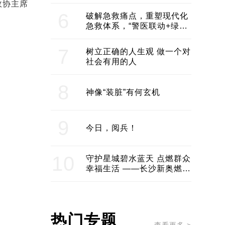
领企业不断发展创新 助推构
政协主席
建医美产业良性生态圈
6
破解急救痛点，重塑现代化
急救体系，“警医联动+绿波
通行”：长沙急救系统化提速
7
树立正确的人生观 做一个对
社会有用的人
8
神像“装脏”有何玄机
9
今日，阅兵！
10
守护星城碧水蓝天 点燃群众
幸福生活 ——长沙新奥燃气
服务经济社会发展纪实
热门专题