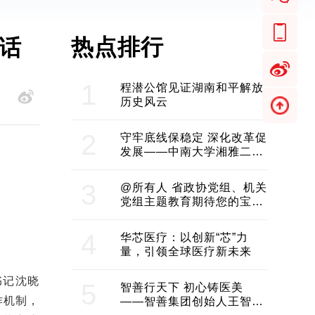
热点排行
话
1
程潜公馆见证湖南和平解放
历史风云
2
守牢底线保稳定 深化改革促
发展——中南大学湘雅二医
院2024年工作综述
3
@所有人 省政协党组、机关
党组主题教育期待您的宝贵
意见和建议
4
华芯医疗：以创新“芯”力
量，引领全球医疗新未来
书记沈晓
5
智善行天下 初心铸医美
作机制，
——智善集团创始人王智带