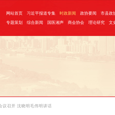
网站首页
习近平报道专集
时政新闻
政协要闻
市县政
专题策划
综合新闻
国医湘声
商会协会
理论研究
文
统一战线
芙蓉文苑
融媒影音
2026全国两会
各地政协
“四同四立”主题活动
三湘生态
产学研
国学经典
会议召开 沈晓明毛伟明讲话